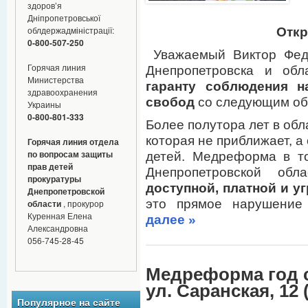
здоров’я
Дніпропетровської
облдержадміністрації:
Откр
0-800-507-250
Уважаемый Виктор Федо
Горячая линия
Днепропетровска и обл
Министерства
гаранту соблюдения н
здравоохранения
свобод
со следующим о
Украины
0-800-801-333
Более полутора лет в обл
которая не приближает, а
Горячая линия отдела
по вопросам защиты
детей. Медреформа в т
прав детей
Днепропетровской о
прокуратуры
доступной, платной и у
Днепропетровской
это прямое нарушение
области
, прокурор
Куренная Елена
далее »
Александровна
056-745-28-45
Медреформа год с
ул. Саранская, 12 
Популярное на сайте