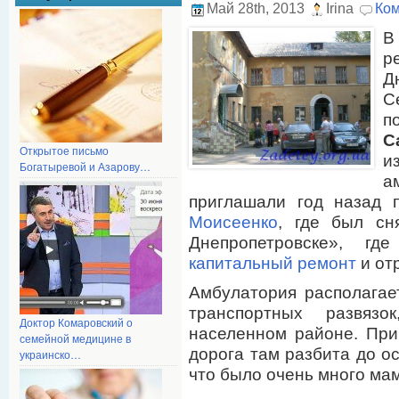
Май 28th, 2013
Irina
Ком
В
р
Д
С
п
С
Открытое письмо
и
Богатыревой и Азарову…
а
приглашали год назад 
Моисеенко
, где был сн
Днепропетровске», гд
капитальный ремонт
и от
Амбулатория располагае
транспортных развязо
Доктор Комаровский о
населенном районе. При
семейной медицине в
дорога там разбита до ос
украинско…
что было очень много мам