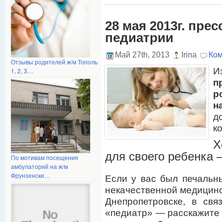
28 мая 2013г. пре
педиатрии
Май 27th, 2013
Irina
Ком
Отзывы родителей ж/м Тополь
И
1, 2, 3…
п
р
н
д
к
Х
для своего ребенка 
По мотивам посещения
амбулаторий на ж/м
Фрунзенски…
Если у вас был печальн
некачественной медицинс
Днепропетровске, в свя
«педиатр» — расскажите 