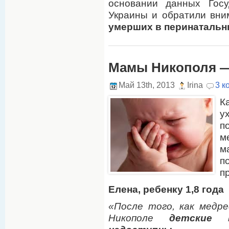
основании данных Госу
Украины и обратили вн
умерших в перинатальн
Мамы Никополя —
Май 13th, 2013
Irina
3 к
К
у
п
м
м
п
п
Елена, ребенку 1,8 года
«После того, как медре
Никополе
детские 