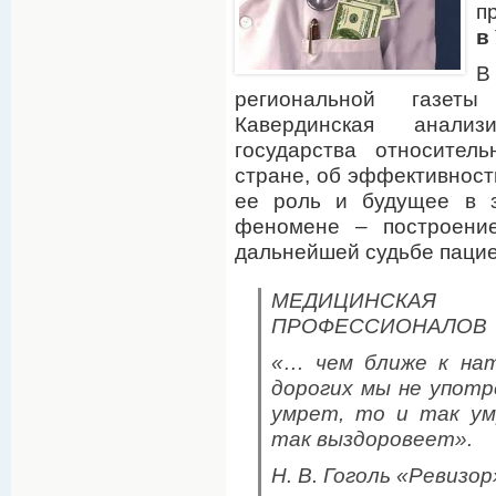
п
в
В
региональной газет
Кавердинская анализ
государства относител
стране, об эффективнос
ее роль и будущее в з
феномене – построени
дальнейшей судьбе пацие
МЕДИЦИНСКАЯ
ПРОФЕССИОНАЛОВ
«… чем ближе к нат
дорогих мы не употр
умрет, то и так ум
так выздоровеет».
Н. В. Гоголь «Ревизор