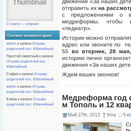
движение «За наших дете
отправить их
на рассмот
с предложениями о в
медреформы, чтобы в
Стучите — откроют
«педиатр».
Свежие комментарии
Истории можно отправлят
admin
к записи
Отзывы
адрес или звоните по те
родителей пос. Юбилейный
55
во вторник, 28 мая,
Простой смертный к записи
историю лично организат
Отзывы родителей пос.
движения «За наших дете
Юбилейный
София к записи
Отзывы
Ждем ваших звонков!
родителей пос. Юбилейный
admin
к записи
Отзывы
родителей пос. Юбилейный
Медреформа год с
Елена к записи
Отзывы
м Тополь и 12 ква
родителей пос. Юбилейный
Май 27th, 2013
Irina
5 к