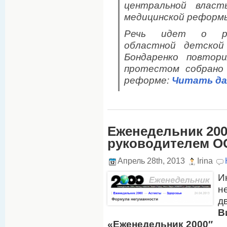
центральной власт
медицинской реформы
Речь идет о реф
областной детской 
Бондаренко повтор
протестом собрано 
реформе:
Читать да
Еженедельник 200
руководителем ОО
Апрель 28th, 2013
Irina
И
н
д
В
«Еженедельник 2000″