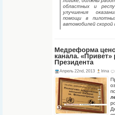
логике, должны рабо
областных и респуб
улучшения оказан
помощи в пилотны
автомобилей скорой
Медреформа ценой
канала. «Привет»
Президента
Апрель 22nd, 2013
Irina
П
о
л
р
Д
я