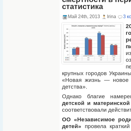
статистика
Май 24th, 2013
Irina
3 к
2
г
р
п
и
о
п
крупных городов Украины
«Новая жизнь — новое 
детства».
Однако благие намер
детской и материнской
соответствовали действи
ОО «Независимое роди
детей»
провела краткий