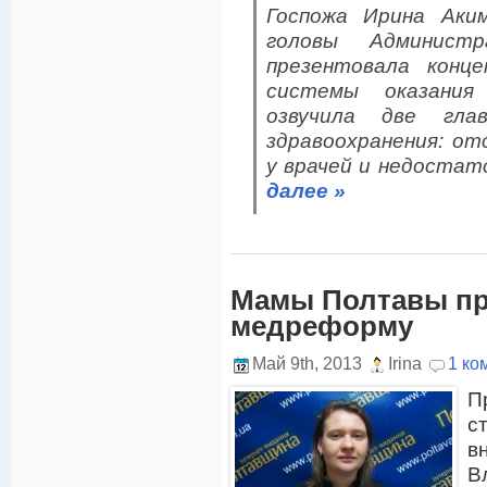
Госпожа Ирина Аки
головы Админист
презентовала конц
системы оказания
озвучила две гл
здравоохранения: о
у врачей и недоста
далее »
Мамы Полтавы пр
медреформу
Май 9th, 2013
Irina
1 ко
П
с
в
В