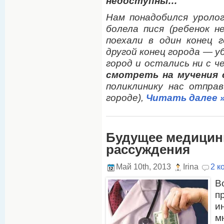
недоступны…
Нам понадобился уролог
болела пися (ребенок н
поехали в один конец 
другой конец города — у
город и остались ни с ч
смотреть на мучения 
поликлинику нас отправ
городе),
Читать далее 
Будущее медицин
рассуждения
Май 10th, 2013
Irina
2 к
В
п
и
м