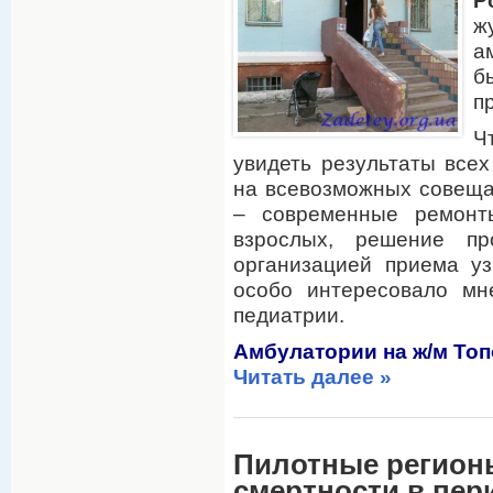
Р
ж
а
б
п
Ч
увидеть результаты все
на всевозможных совещ
– современные ремонты
взрослых, решение п
организацией приема уз
особо интересовало мн
педиатрии.
Амбулатории на ж/м То
Читать далее »
Пилотные регион
смертности в пер