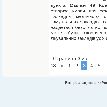
пункта Статьи 49 Ко
створює умови для ефе
громадян медичного о
комунальних закладах ох
надається безоплатно; і
може бути скорочена
лікувальних закладів усіх
Страница 3 из
13
«
1
2
4
5
.
3
Все права защищены. ©
Род