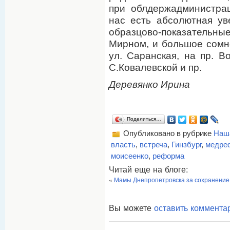
при облдержадминистрац
нас есть абсолютная ув
образцово-показательн
Мирном, и большое сомн
ул. Саранская, на пр. В
С.Ковалевской и пр.
Деревянко Ирина
Поделиться…
Опубликовано в рубрике
Наш
власть
,
встреча
,
Гинзбург
,
медре
моисеенко
,
реформа
Читай еще на блоге:
«
Мамы Днепропетровска за сохранение 
Вы можете
оставить коммента