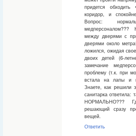
придется обходить
коридор, и спокойн
Вопрос: норма
медперсоналом??? 
между дверями с пр
дверями около метра!
ложился, ожидая свое
двоих детей (6-летн
замечание медперс
проблему (т.к. при м
встала на лапы и на
Знаете, как решили 
санитарка ответила: 
НОРМАЛЬНО??? Гд
решающий сразу пр
вещей.
Ответить