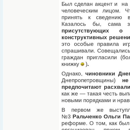
Был сделан акцент и на
человеческим лицом. Ч
принять к сведению в
Казалось бы, сама 
присутствующих о 
конструктивных решени
это особые правила иг
спрашивали. Совещались
граждан пригласили (б
книжку
)
.
Однако,
чиновники Дне
Днепропетровщины)
не
предпочитают расхвали
как же — такая честь вы
новыми порядками и нрав
В первом же выступ
№3
Ральченко Ольги П
реформе. О том, как был
организован прием п