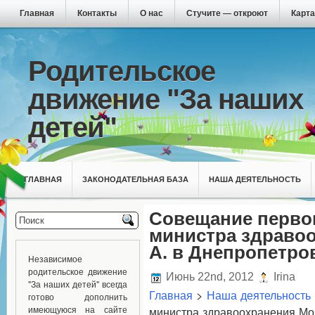
Главная
Контакты
О нас
Стучите — откроют
Карта
Родительское
движение "За наших
детей"
ГЛАВНАЯ
ЗАКОНОДАТЕЛЬНАЯ БАЗА
НАША ДЕЯТЕЛЬНОСТЬ
Совещание перво
министра здравоо
А. в Днепропетро
Независимое
родительское движение
Июнь 22nd, 2012
Irina
"За наших детей" всегда
Главная
>
Наша деятельность
готово дополнить
имеющуюся на сайте
министра здравоохранения Мои