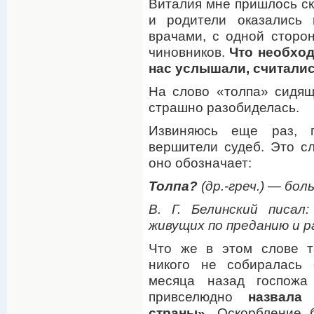
Виталия мне пришлось ск
и родители оказались 
врачами, с одной сторо
чиновников.
Что необход
нас услышали, считали
На слово «толпа» сидя
страшно разобиделась.
Извиняюсь еще раз, 
вершители судеб. Это сл
оно обозначает:
Толпа?
(др.-греч.) — бо
В. Г. Белинский писал
живущих по преданию и 
Что же в этом слове т
никого не собиралась 
месяца назад госпож
привселюдно
назвала
страны»
. Оскорбление 