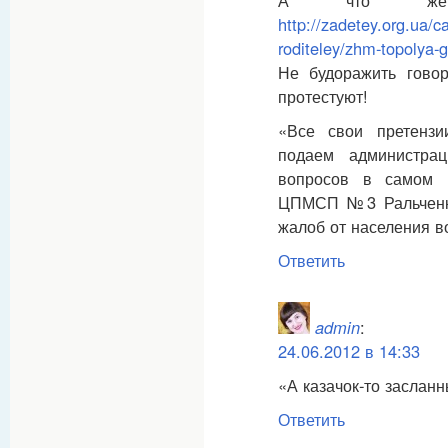
А что же
http://zadetey.org.ua/c
roditeley/zhm-topolya-
Не будоражить говор
протестуют!
«Все свои претенз
подаем администра
вопросов в самом 
ЦПМСП №3 Ральченко
жалоб от населения в
Ответить
admin
:
24.06.2012 в 14:33
«А казачок-то заслан
Ответить