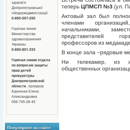
здоров’я
теперь
ЦПМСП №3
(ул. П
Дніпропетровської
облдержадміністрації:
Актовый зал был полно
0-800-507-250
членами организаций
Горячая линия
начальниками, замест
Министерства
представителей горз
здравоохранения
профессоров из медакаде
Украины
0-800-801-333
В конце зала –рядовые м
Горячая линия отдела
Ни телекамер, из ж
по вопросам защиты
общественных организаци
прав детей
прокуратуры
Днепропетровской
области
, прокурор
Куренная Елена
Александровна
056-745-28-45
Популярное на сайте