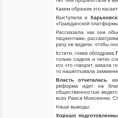
лет она проработала и ка
Каким образом это касае
Выступала и
Харьковск
«Гражданской платформы
Рассказала, как они об
пациентами, рассматриваю
разу не видели, чтобы он
Кстати, глава облздрава
только сидела и четко с
кто что говорит, кивала г
то нашептывала замминис
Власть отчиталась
, к
реформа идет на благ
общественностью ведется
всех Раиса Моисеенко. Сп
Наши выводы:
Хорошо подготовленный