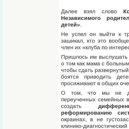
Далее взял слово
К
Независимого родите
детей»
.
Не успел он выйти к тр
зашикал, кто это вообще
член их «клуба по интере
Пришлось им выслушать 
о том как мама с больным
чтобы сдать развернутый 
боятся приводить дет
просиживают в общих оче
О том, что мы не до
переученных семейных в
создать
диффер
реформированию сис
окраинах, в не густоза
клинико-диагностиче