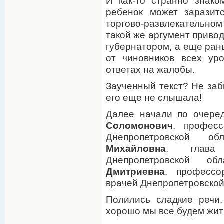
И как-то странно знако
ребенок может заразит
торгово-развлекательн
такой же аргумент привод
губернатором, а еще рань
от чиновников всех ур
ответах на жалобы.
Заученный текст? Не заб
его еще не слышала!
Далее начали по очере
Соломонович
, професс
Днепропетровской о
Михайловна
, глава 
Днепропетровской о
Дмитриевна
, профессо
врачей Днепропетровской 
Полились сладкие речи
хорошо мы все будем жит