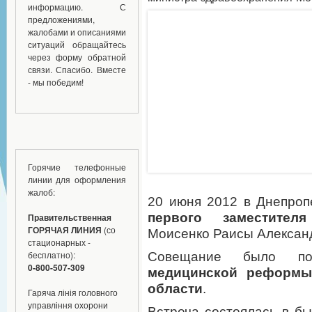
информацию. С
предложениями,
жалобами и описаниями
ситуаций обращайтесь
через форму обратной
связи. Спасибо. Вместе
- мы победим!
Горячие телефонные
линии для оформления
жалоб:
20 июня 2012 в Днепроп
первого заместител
Правительственная
ГОРЯЧАЯ ЛИНИЯ
(со
Моисенко Раисы Алексан
стационарных -
бесплатно):
Совещание было пос
0-800-507-309
медицинской реформы
области
.
Гаряча лінія головного
управління охорони
Встреча состоялась в б