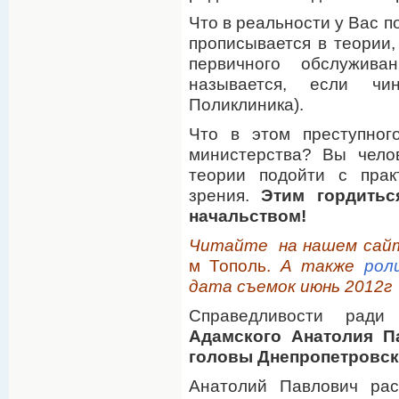
Что в реальности у Вас п
прописывается в теории,
первичного обслужива
называется, если чи
Поликлиника).
Что в этом преступног
министерства? Вы челов
теории подойти с прак
зрения.
Этим гордитьс
начальством!
Читайте на нашем сай
м Тополь.
А также
рол
дата съемок июнь 2012г
Справедливости ради
Адамского Анатолия П
головы Днепропетровско
Анатолий Павлович рас