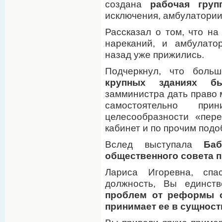
создана
рабочая груп
исключения, амбулатории
Рассказал о том, что на
нареканий, и амбулато
назад уже прижились.
Подчеркнул, что боль
крупных зданиях б
замминистра дать право
самостоятельно при
целесообразности «пер
кабинет и по прочим под
Вслед выступала
Ба
общественного совета 
Лариса Игоревна, сп
должность, Вы единст
проблем от реформы о
принимает ее в сущност