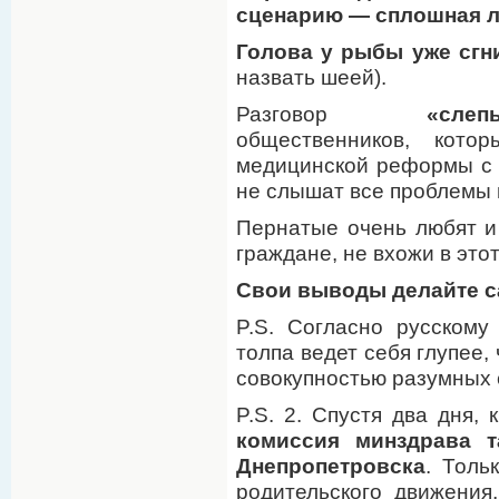
сценарию — сплошная л
Голова у рыбы уже сгн
назвать шеей).
Разговор
«слеп
общественников, кото
медицинской реформы 
не слышат все проблемы 
Пернатые очень любят и 
граждане, не вхожи в это
Свои выводы делайте с
P.S. Согласно русскому 
толпа ведет себя глупее,
совокупностью разумных 
P.S. 2. Спустя два дня,
комиссия минздрава т
Днепропетровска
. Толь
родительского движения