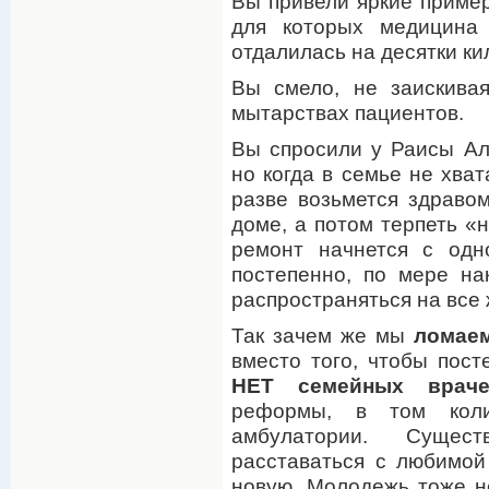
Вы привели яркие приме
для которых медицина
отдалилась на десятки ки
Вы смело, не заискива
мытарствах пациентов.
Вы спросили у Раисы Ал
но когда в семье не хват
разве возьмется здраво
доме, а потом терпеть «н
ремонт начнется с одн
постепенно, по мере на
распространяться на все
Так зачем же мы
ломаем
вместо того, чтобы пост
НЕТ семейных враче
реформы, в том коли
амбулатории. Суще
расставаться с любимой
новую. Молодежь тоже н