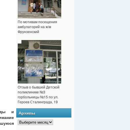
По мотивам посещения
амбулаторий на ж/м
Фрунзенский
Отзыв о бывшей Детской
поликлинике №3
горбольницы №15 по ул.
Героев Сталинграда, 19
оды и
Архивы
мание
шуюся