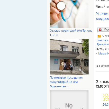
Читайте
Увели
медре
Под
Отзывы родителей ж/м Тополь
1, 2, 3…
Опуб
смертнос
Днепропе
Читай ещ
«
Мамы Н
Вы може
По мотивам посещения
3 ком
амбулаторий на ж/м
смерт
Фрунзенски…
26.0