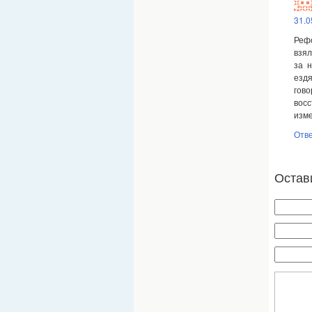
31.0
Реф
взял
за 
езд
гов
восс
изме
Отв
Остав