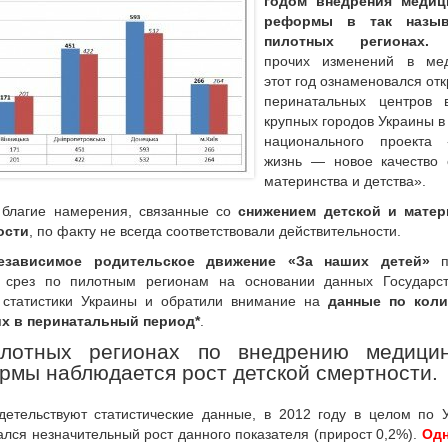
годом внедрения медиц
реформы в так назыв
пилотных регионах.
К
прочих изменений в мед
этот год ознаменовался от
перинатальных центров 
крупных городов Украины в
национального проекта 
жизнь — новое качество 
материнства и детства».
 благие намерения, связанные со
снижением детской и матер
ости
, по факту не всегда соответствовали действительности.
зависимое родительское движение «За наших детей»
п
й срез по пилотным регионам на основании данных Государс
 статистики Украины и обратили внимание на
данные по коли
х в перинатальный период*
.
лотных регионах по внедрению медицин
рмы наблюдается рост детской смертности.
детельствуют статистические данные, в 2012 году в целом по 
лся незначительный рост данного показателя (прирост 0,2%).
Одн