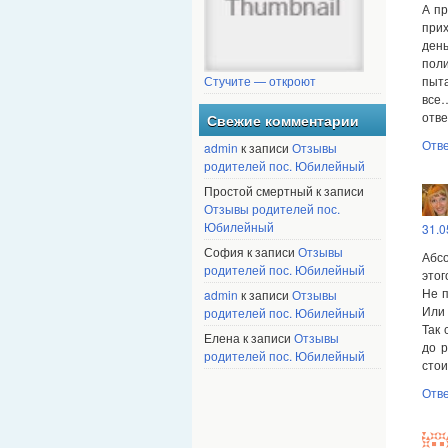
А п
при
день
поли
пыта
Стучите — откроют
все
отве
Свежие комментарии
Отв
admin
к записи
Отзывы
родителей пос. Юбилейный
Простой смертный к записи
Отзывы родителей пос.
Юбилейный
31.0
София к записи
Отзывы
Абс
родителей пос. Юбилейный
этого
Не п
admin
к записи
Отзывы
Или 
родителей пос. Юбилейный
Так 
Елена к записи
Отзывы
до р
родителей пос. Юбилейный
стои
Отв