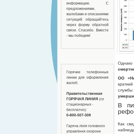
информацию. С
предложениями,
жалобами и описаниями
ситуаций обращайтесь
через форму обратной
связи. Спасибо. Вместе
- мы победим!
Однако
смертн
Горячие телефонные
линии для оформления
ОО «Не
жалоб:
кратки
службы
Правительственная
умерши
ГОРЯЧАЯ ЛИНИЯ
(со
стационарных -
В пи
бесплатно):
рефо
0-800-507-309
Как сви
Гаряча лінія головного
наблюда
управління охорони