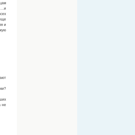
ицам
мя…и
всех
 еще
ля и
кую
ают
ски?
вших
а не