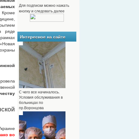
инской
Для подписки можно нажать
аемых
кнопку и следовать далее
роме
ицине,
крытием
в ряде
Интересное на сайте
 рамках
«Новая
охраны
инской
ровела
твенной
С чего все начиналось.
честву
Условия обслуживания в
больницах по
пр.Воронцова
ской
Украине
ако во