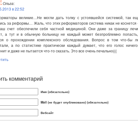
Ольга
:
5.2013 в 22:52
орматоры великие…Не могли дать толку с устоявшейся системой, так ещ
ись за реформы… Жаль, что этих реформаторов система никак не коснется
наш счет обеспечили себя частной медициной. Они даже за границу лечи
ят, а тут и в обычную больницу не каждый может безпроблемно попасть,
оря о прохождении комплексного обследования. Вопрос в том что-бы л
тали, а по статистике практически каждый думает, что его голос ничег
нит и даже не пытается что-то сказать. Это все очень печально(((
етить
ить комментарий
Имя (обязательно)
Mail (не будет опубликовано) (обязательно)
Вебсайт