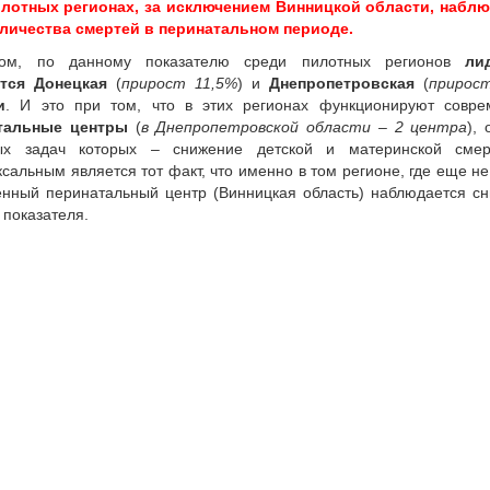
илотных регионах, за исключением Винницкой области, набл
оличества смертей в перинатальном периоде.
ом, по данному показателю среди пилотных регионов
ли
ся Донецкая
(
прирост 11,5%
) и
Днепропетровская
(
прирос
и
. И это при том, что в этих регионах функционируют совр
тальные центры
(
в Днепропетровской области – 2 центра
),
ых задач которых – снижение детской и материнской смерт
сальным является тот факт, что именно в том регионе, где еще не
нный перинатальный центр (Винницкая область) наблюдается с
 показателя.