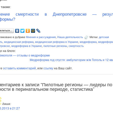
 также:
чение смертности в Днепропетровске — резул
формы?
елиться…
ликовано в рубрике
Мнения и рассуждения
,
Наша деятельность
Метки:
детская
ть
,
медицинская реформа
,
медицинская реформа в Украине
,
медреформа
,
медреформ
тровске
,
медреформа в Украине
,
пилотные регионы
,
смертность
е на блоге:
икополя — отзывы о медреформе
Медреформа год спустя: амбулатории ж/м Тополь и 12 к
те
оставить комментарий
, или
ссылку
на Ваш сайт.
ментариев к записи “Пилотные регионы — лидеры по
ности в перинатальном периоде, статистика”
даша
:
5.2013 в 21:27