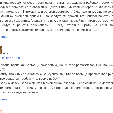
ричина повышения смертности ясна — закрыты роддома в районах и рожен
ходится добираться в областные центры или ближайший город. А это вре
ги и немалые… И показатели детской смертности будут расти т.к. еще не во 
клиниках смешали приемы. Это заслуга гл. врачей, кот. рискуя работой
ются все сохранить. А надавят на них, заставят врачей принимать деток с ну
…Уйдут с работы пенсионеры — ведь страшно брать на себя та
тственность. Останутся едининцы которым прийдется рисковать…
етить
Irina
:
5.2013 в 10:20
олютно верно ((( Только ,к сожалению, наши горе-реформаторы не поним
 (((
ойму, что у них за аналитики-консультанты? Кто-то вообще просчитывал ри
все делается наобум, «пальцем в небо»?
сколько детей, заразившихся в смешанной очереди, беременных, не доеха
оддома, должно погибнуть из-за этих преступных изменения? Эта реформ
т жизни ни одного ребенка!
етить