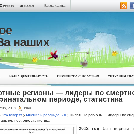
Стучите — откроют
Карта сайта
ое
За наших
А
НАША ДЕЯТЕЛЬНОСТЬ
ПЕРЕПИСКА С ВЛАСТЬЮ
СИТУАЦИЯ ГЛА
отные регионы — лидеры по смертн
ринатальном периоде, статистика
4th, 2013
Irina
>
Что говорят
>
Мнения и рассуждения
> Пилотные регионы — лидеры по сме
тальном периоде, статистика
2012 год
был первым п