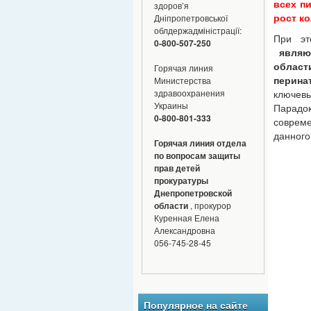
всех п
здоров’я
Дніпропетровської
рост к
облдержадміністрації:
При эт
0-800-507-250
являют
област
Горячая линия
Министерства
перина
здравоохранения
ключев
Украины
Парадок
0-800-801-333
совреме
данного
Горячая линия отдела
по вопросам защиты
прав детей
прокуратуры
Днепропетровской
области
, прокурор
Куренная Елена
Александровна
056-745-28-45
Популярное на сайте