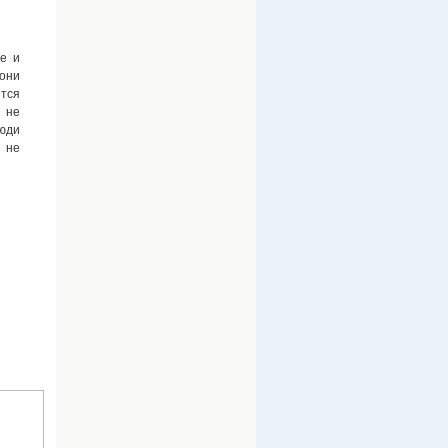
е и
 они
тся
 не
юди
о не