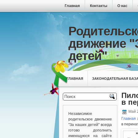
Главная
Контакты
О нас
Родительск
движение "
детей"
ГЛАВНАЯ
ЗАКОНОДАТЕЛЬНАЯ БАЗ
Пил
в пе
Май 2
Независимое
Главная
родительское движение
в перина
"За наших детей" всегда
готово дополнить
имеющуюся на сайте