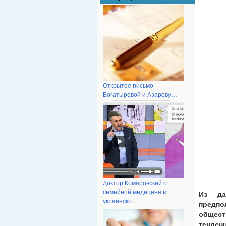
Открытое письмо
Богатыревой и Азарову…
Доктор Комаровский о
семейной медицине в
Из да
украинско…
предп
общес
тенден