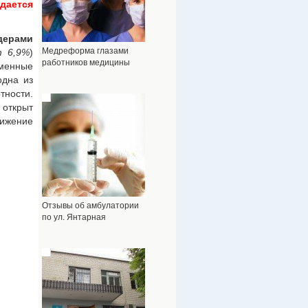
юдается
дерами
Медреформа глазами
т 6,9%
)
работников медицины
еменные
 одна из
ности.
 открыт
нижение
Отзывы об амбулатории
по ул. Янтарная