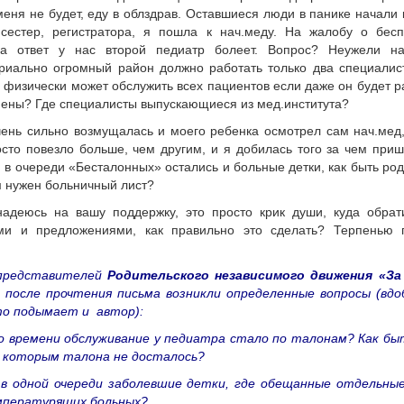
меня не будет, еду в облздрав. Оставшиеся люди в панике начали 
.сестер, регистратора, я пошла к нач.меду. На жалобу о бес
ла ответ у нас второй педиатр болеет. Вопрос? Неужели на
риально огромный район должно работать только два специалис
 физически может обслужить всех пациентов если даже он будет р
мены? Где специалисты выпускающиеся из мед.института?
чень сильно возмущалась и моего ребенка осмотрел сам нач.мед
сто повезло больше, чем другим, и я добилась того за чем приш
и в очереди «Бесталонных» остались и больные детки, как быть ро
 нужен больничный лист?
адеюсь на вашу поддержку, это просто крик души, куда обрат
ми и предложениями, как правильно это сделать? Терпенью 
 представителей
Родительского независимого движения «За
после прочтения письма возникли определенные вопросы (вдо
то подымает и автор):
го времени обслуживание у педиатра стало по талонам? Как б
, которым талона не досталось?
 в одной очереди заболевшие детки, где обещанные отдельны
мпературящих больных?