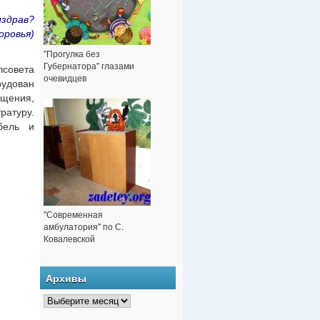
лздрав?
оровья)
"Прогулка без
Губернатора" глазами
лсовета
очевидцев
рудован
ещения,
ратуру.
бель и
"Современная
амбулатория" по С.
Ковалевской
Архивы