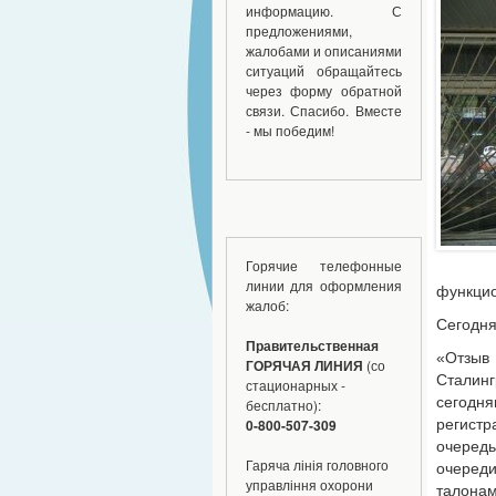
информацию. С
предложениями,
жалобами и описаниями
ситуаций обращайтесь
через форму обратной
связи. Спасибо. Вместе
- мы победим!
Горячие телефонные
линии для оформления
функцио
жалоб:
Сегодня
Правительственная
«Отзыв
ГОРЯЧАЯ ЛИНИЯ
(со
Сталин
стационарных -
сегодн
бесплатно):
регистр
0-800-507-309
очеред
Гаряча лінія головного
очереди
управління охорони
талона