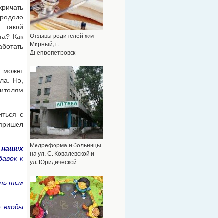
кричать
пределе
 такой
Отзывы родителей ж/м
та? Как
Мирный, г.
аботать
Днепропетровск
, может
ла. Но,
дителям
иться с
пришел
Медреформа и больницы
 наших
на ул. С. Ковалевской и
бавок к
ул. Юридической
ыть тем
е входы