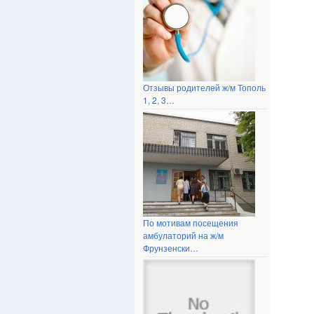
Отзывы родителей ж/м Тополь
1, 2, 3…
По мотивам посещения
амбулаторий на ж/м
Фрунзенски…