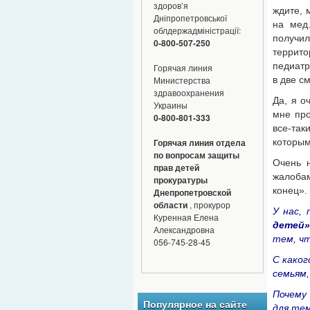
здоров’я
ждите, 
Дніпропетровської
на мед
облдержадміністрації:
получи
0-800-507-250
террито
педиатр
Горячая линия
в две с
Министерства
здравоохранения
Да, я о
Украины
мне про
0-800-801-333
все-так
которым
Горячая линия отдела
по вопросам защиты
Очень н
прав детей
жалоба
прокуратуры
конец».
Днепропетровской
области
, прокурор
У нас,
Куренная Елена
детей»
Александровна
тем, ч
056-745-28-45
С како
семьям
Почему
Популярное на сайте
для те