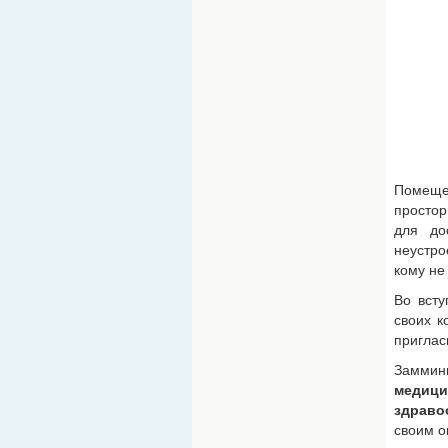
Помеще
простор
для до
неустро
кому не
Во всту
своих к
приглас
Заммин
медиц
здраво
своим о