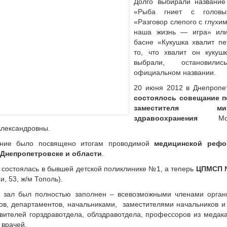
Долго выбирали название
«Рыба гниет с голов
«Разговор слепого с глухим
наша жизнь — игра» или
басне «Кукушка хвалит пе
то, что хвалит он кукуш
выбрали, остановили
официальном названии.
20 июня 2012 в Днепропе
состоялось совещание п
заместителя мин
здравоохранения
Моис
лександровны.
ние было посвящено итогам проводимой
медицинской реф
 Днепропетровске и области
.
 состоялась в бывшей детской поликлинике №1, а теперь
ЦПМСП 
и, 53, ж/м Тополь).
й зал был полностью заполнен – всевозможными членами орган
ов, департаментов, начальниками, заместителями начальников и
вителей горздравотдела, облздравотдела, профессоров из медак
 врачей.