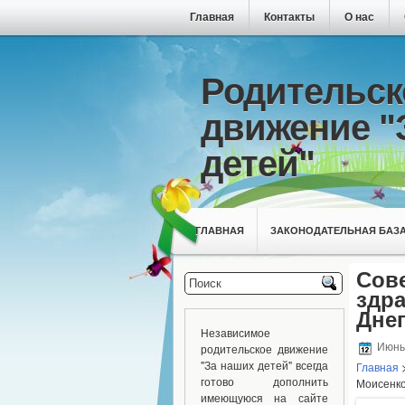
Главная
Контакты
О нас
Родительск
движение "
детей"
ГЛАВНАЯ
ЗАКОНОДАТЕЛЬНАЯ БАЗ
Сов
здра
Дне
Независимое
родительское движение
Июнь 
"За наших детей" всегда
Главная
готово дополнить
Моисенко
имеющуюся на сайте