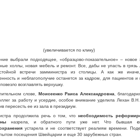
(увеличивается по клику)
ние выбрали подходящее, «образцово-показательное» – новое 
ные холлы, новая мебель и ремонт. Все, дабы не упасть в грязь
стойной встречи замминистра из столицы. А как же иначе,
енность и неблагополучие останется за кадром, для пациентов и 
 повезло возглавлять верхушку.
пительном слове,
Моисеенко Раиса Александровна
, благодари
оллег за работу и усердие, особое внимание уделила Лехан В.Н.
ив пересесть ее из зала в президиум.
истра продолжила речь о том, что
необходимость реформир
ины
назрела, и обратного пути уже нет. Что бывшая
с
охранения
устарела и не соответствует реалиям времени. Под
пытом посещения Швейцарии и еще 30 зарубежных стран.