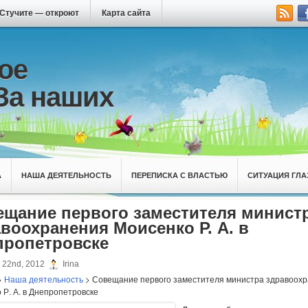
Стучите — откроют
Карта сайта
ое
За наших
А
НАША ДЕЯТЕЛЬНОСТЬ
ПЕРЕПИСКА С ВЛАСТЬЮ
СИТУАЦИЯ ГЛА
ещание первого заместителя минист
воохранения Моисенко Р. А. в
пропетровске
22nd, 2012
Irina
>
Наша деятельность
> Совещание первого заместителя министра здравоох
 Р. А. в Днепропетровске