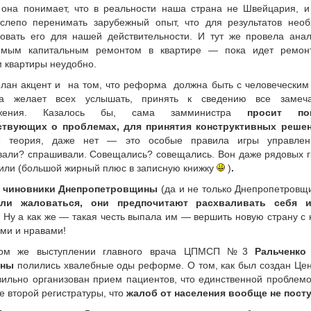
 она понимает, что в реальности наша страна не Швейцария, 
слепо перенимать зарубежный опыт, что для результатов нео
овать его для нашей действительности. И тут же провела ана
имым капитальным ремонтом в квартире — пока идет ремонт
 квартиры неудобно.
лан акцент и на том, что реформа должна быть с человеческим
а желает всех услышать, принять к сведению все замеч
ожения. Казалось бы, сама замминистра
просит по
ствующих о проблемах, для принятия конструктивных решен
е теория, даже нет — это особые правила игры управле
али? спрашивали. Совещались? совещались. Вон даже рядовых 
или (большой жирный плюс в записную книжку
)
.
,
чиновники Днепропетровщины
(да и не только Днепропетров
ли жаловаться, они предпочитают расхваливать себя 
Ну а как же — такая честь выпала им — вершить новую страну с
ми и нравами!
ом же выступлении главного врача ЦПМСП №3
Ральченко
вны
полились хвалебные оды реформе. О том, как был создан Це
вильно организован прием пациентов, что единственной проблем
е второй регистратуры, что
жалоб от населения вообще не пост