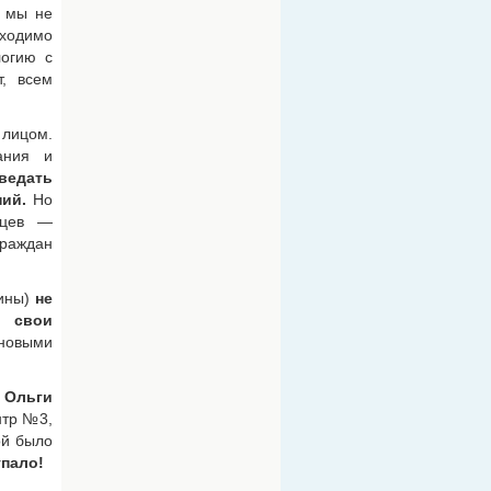
и мы не
бходимо
логию с
, всем
 лицом.
ания и
ведать
ий.
Но
нцев —
граждан
щины)
не
и свои
 новыми
 Ольги
нтр №3,
ой было
упало!