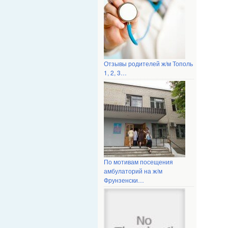
Отзывы родителей ж/м Тополь
1, 2, 3…
По мотивам посещения
амбулаторий на ж/м
Фрунзенски…