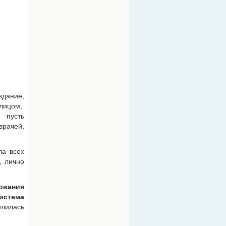
здание,
 лицом,
 пусть
врачей,
ла всех
, лично
ования
истема
елилась