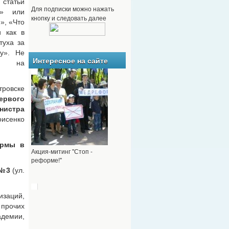
 статьи
Для подписки можно нажать
ы» или
кнопку и следовать далее
», «Что
 как в
туха за
ку». Не
Интересное на сайте
сь на
тровске
ервого
истра
енко
ормы в
Акция-митинг "Стоп -
реформе!"
№3
(ул.
изаций,
 прочих
адемии,