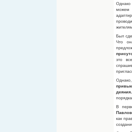
Однако
можем 
адаптир
провод
жителям
Был сде
Что он
предл
присут
это вс
спрашив
приглас
Однако
привык
деяния.
порядка
В перв
Павло
как пра
создани