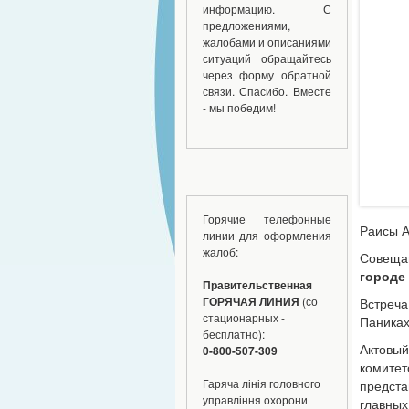
информацию. С
предложениями,
жалобами и описаниями
ситуаций обращайтесь
через форму обратной
связи. Спасибо. Вместе
- мы победим!
Горячие телефонные
Раисы А
линии для оформления
жалоб:
Совеща
городе
Правительственная
ГОРЯЧАЯ ЛИНИЯ
(со
Встреча
стационарных -
Паниках
бесплатно):
Актовы
0-800-507-309
комитет
Гаряча лінія головного
предста
управління охорони
главных