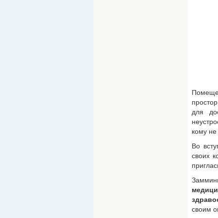
Помеще
простор
для до
неустро
кому не
Во всту
своих к
приглас
Заммин
медиц
здраво
своим о