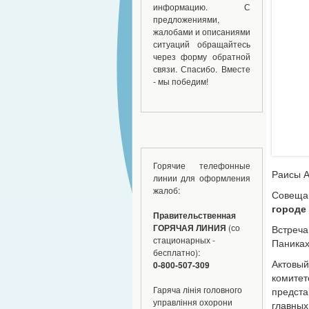
информацию. С
предложениями,
жалобами и описаниями
ситуаций обращайтесь
через форму обратной
связи. Спасибо. Вместе
- мы победим!
Горячие телефонные
Раисы А
линии для оформления
жалоб:
Совеща
городе
Правительственная
ГОРЯЧАЯ ЛИНИЯ
(со
Встреча
стационарных -
Паниках
бесплатно):
Актовы
0-800-507-309
комитет
Гаряча лінія головного
предста
управління охорони
главных