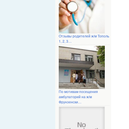
Отзывы родителей ж/м Тополь
1, 2, 3…
По мотивам посещения
амбулаторий на ж/м
Фрунзенски…