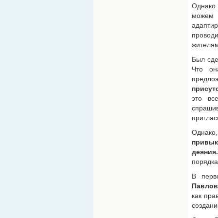
Однако
можем 
адаптир
провод
жителям
Был сде
Что он
предл
присут
это вс
спрашив
приглас
Однако
привык
деяния.
порядка
В перв
Павло
как пра
создани