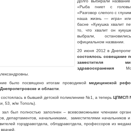
Долго выбирали название
«Рыба гниет с голов
«Разговор слепого с глухим
наша жизнь — игра» или
басне «Кукушка хвалит пе
то, что хвалит он кукуш
выбрали, остановили
официальном названии.
20 июня 2012 в Днепропе
состоялось совещание п
заместителя мин
здравоохранения
Моис
лександровны.
ние было посвящено итогам проводимой
медицинской реф
 Днепропетровске и области
.
 состоялась в бывшей детской поликлинике №1, а теперь
ЦПМСП 
и, 53, ж/м Тополь).
й зал был полностью заполнен – всевозможными членами орган
ов, департаментов, начальниками, заместителями начальников и
вителей горздравотдела, облздравотдела, профессоров из медак
 врачей.