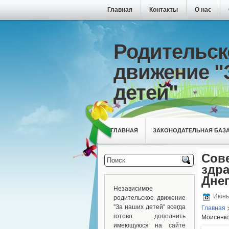
Главная
Контакты
О нас
Родительск
движение "
детей"
ГЛАВНАЯ
ЗАКОНОДАТЕЛЬНАЯ БАЗ
Сов
здра
Дне
Независимое
родительское движение
Июнь 
"За наших детей" всегда
Главная
готово дополнить
Моисенко
имеющуюся на сайте