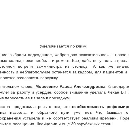
(увеличивается по клику)
ние выбрали подходящее, «образцово-показательное» – новое 
ные холлы, новая мебель и ремонт. Все, дабы не упасть в грязь
стойной встречи замминистра из столицы. А как же иначе,
енность и неблагополучие останется за кадром, для пациентов и 
 повезло возглавлять верхушку.
пительном слове,
Моисеенко Раиса Александровна
, благодари
оллег за работу и усердие, особое внимание уделила Лехан В.Н.
ив пересесть ее из зала в президиум.
истра продолжила речь о том, что
необходимость реформир
ины
назрела, и обратного пути уже нет. Что бывшая
с
охранения
устарела и не соответствует реалиям времени. Под
пытом посещения Швейцарии и еще 30 зарубежных стран.