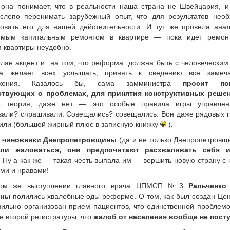
 она понимает, что в реальности наша страна не Швейцария, 
слепо перенимать зарубежный опыт, что для результатов нео
овать его для нашей действительности. И тут же провела ана
имым капитальным ремонтом в квартире — пока идет ремонт
 квартиры неудобно.
лан акцент и на том, что реформа должна быть с человеческим
а желает всех услышать, принять к сведению все замеч
ожения. Казалось бы, сама замминистра
просит по
ствующих о проблемах, для принятия конструктивных решен
е теория, даже нет — это особые правила игры управле
али? спрашивали. Совещались? совещались. Вон даже рядовых 
или (большой жирный плюс в записную книжку
)
.
,
чиновники Днепропетровщины
(да и не только Днепропетров
ли жаловаться, они предпочитают расхваливать себя 
Ну а как же — такая честь выпала им — вершить новую страну с
ми и нравами!
ом же выступлении главного врача ЦПМСП №3
Ральченко
вны
полились хвалебные оды реформе. О том, как был создан Це
вильно организован прием пациентов, что единственной проблем
е второй регистратуры, что
жалоб от населения вообще не пост