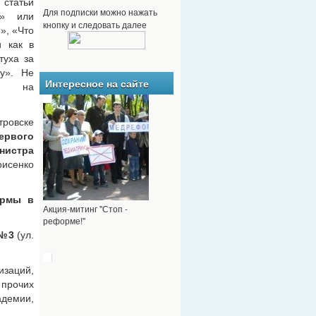
 статьи
Для подписки можно нажать
ы» или
кнопку и следовать далее
», «Что
 как в
туха за
ку». Не
Интересное на сайте
сь на
тровске
ервого
истра
енко
ормы в
Акция-митинг "Стоп -
реформе!"
№3
(ул.
изаций,
 прочих
адемии,