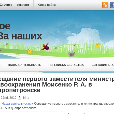
Стучите — откроют
Карта сайта
ое
За наших
А
НАША ДЕЯТЕЛЬНОСТЬ
ПЕРЕПИСКА С ВЛАСТЬЮ
СИТУАЦИЯ ГЛА
ещание первого заместителя минист
воохранения Моисенко Р. А. в
пропетровске
22nd, 2012
Irina
>
Наша деятельность
> Совещание первого заместителя министра здравоох
 Р. А. в Днепропетровске