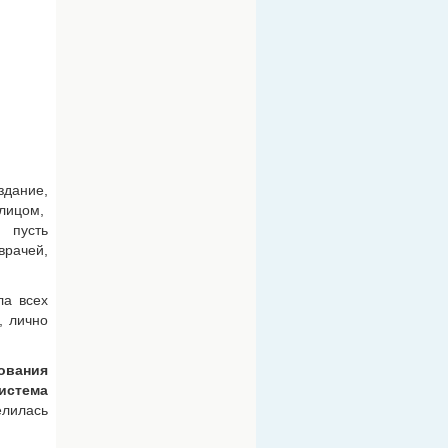
здание,
 лицом,
 пусть
врачей,
ла всех
, лично
ования
истема
елилась