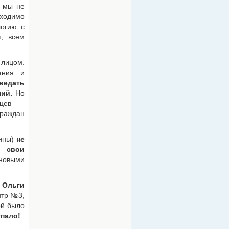
и мы не
бходимо
логию с
, всем
 лицом.
ания и
ведать
ий.
Но
нцев —
граждан
щины)
не
и свои
 новыми
 Ольги
нтр №3,
ой было
упало!