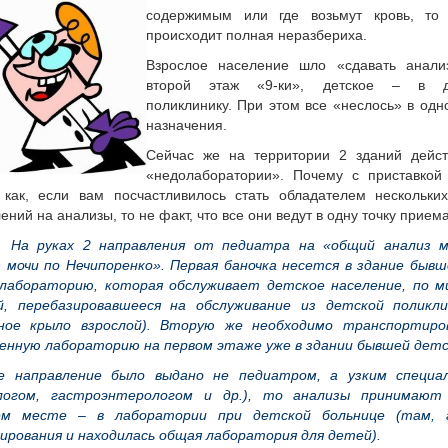
содержимым или где возьмут кровь, то 
происходит полная неразбериха.
Взрослое население шло «сдавать анали
второй этаж «9-ки», детское – в д
поликлинику. При этом все «неслось» в одн
назначения.
Сейчас же на территории 2 зданий дейс
«недолаборатории». Почему с приставкой
 как, если вам посчастливилось стать обладателем нескольки
ений на анализы, то не факт, что все они ведут в одну точку приема
. На руках 2 направления от педиатра на «общий анализ м
 мочи по Нечипоренко». Первая баночка несется в здание бывш
в лабораторию, которая обслуживает детское население, по 
й, перебазировавшееся на обслуживание из детской поликли
ное крыло взрослой). Вторую же необходимо транспортиро
енную лабораторию на первом этаже уже в здании бывшей детс
е направление было выдано не педиатром, а узким специа
логом, гастроэнтерологом и др.), то анализы принимают
м месте – в лаборатории при детской больнице (там, 
рования и находилась общая лаборатория для детей).