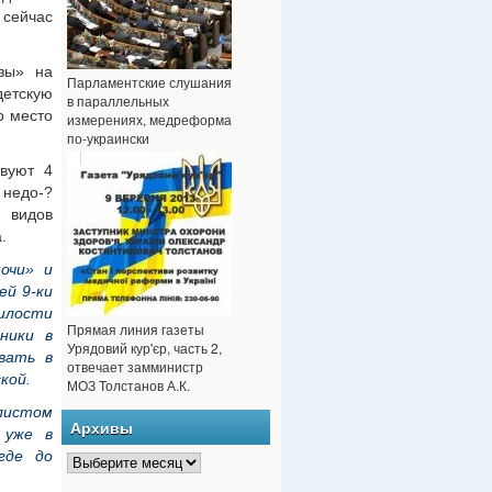
сейчас
зы» на
Парламентские слушания
етскую
в параллельных
о место
измерениях, медреформа
по-украински
твуют 4
 недо-?
х видов
.
очи» и
ей 9-ки
милости
Прямая линия газеты
ники в
Урядовий кур'єр, часть 2,
вать в
отвечает замминистр
кой.
МОЗ Толстанов А.К.
листом
Архивы
 уже в
где до