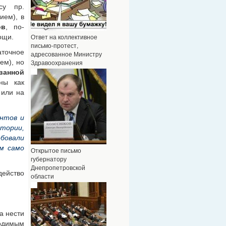
ресу
пр.
ием), в
ов
,
по-
Ответ на коллективное
ощи.
письмо-протест,
точное
адресованное Министру
ем), но
Здравоохранения
ванной
ены как
 или на
интов и
тории,
ебовали
ом само
Открытое письмо
губернатору
Днепропетровской
действо
области
а нести
одимым