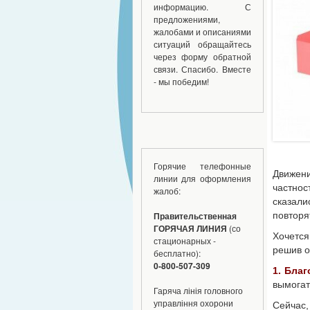
информацию. С
предложениями,
жалобами и описаниями
ситуаций обращайтесь
через форму обратной
связи. Спасибо. Вместе
- мы победим!
Горячие телефонные
Движени
линии для оформления
частно
жалоб:
сказал
повторя
Правительственная
ГОРЯЧАЯ ЛИНИЯ
(со
Хочется
стационарных -
решив о
бесплатно):
0-800-507-309
1. Бла
вымогат
Гаряча лінія головного
управління охорони
Сейчас,