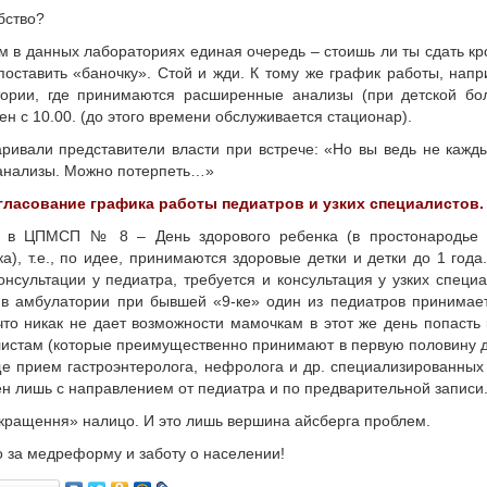
бство?
м в данных лабораториях единая очередь – стоишь ли ты сдать кр
поставить «баночку». Стой и жди. К тому же график работы, напр
тории, где принимаются расширенные анализы (при детской бо
ен с 10.00. (до этого времени обслуживается стационар).
аривали представители власти при встрече: «Но вы ведь не кажд
анализы. Можно потерпеть…»
огласование графика работы педиатров и узких специалистов.
 в
ЦПМСП № 8 – День здорового ребенка (в простонародье 
ка), т.е., по идее, принимаются здоровые детки и детки до 1 года.
онсультации у педиатра, требуется и консультация у узких специа
в амбулатории при бывшей «9-ке» один из педиатров принимае
 что никак не дает возможности мамочкам в этот же день попасть 
истам (которые преимущественно принимают в первую половину д
е прием гастроэнтеролога, нефролога и др. специализированных
н лишь с направлением от педиатра и по предварительной записи
кращення» налицо. И это лишь вершина айсберга проблем.
 за медреформу и заботу о населении!