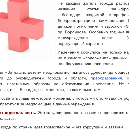
Не каждый житель города распоз
названии статьи зашифров
благодаря вводимой медрефо
Днепропетровщине наименования 
детской поликлиники и взрослой «9
пр. Воронцова. Особенно тот, чьи в
медучреждения носят (но
нерегулярный характер.
Изменения коснулись не только на
но и самого «содержания» данных 
по обслуживанию населения.
е «За наших детей» неоднократно пыталось донести до общест
сти до руководителей города и области,
преобразования
, 
ись негативным образом на обслуживании населения. Не х
ться, но… Все идет, все меняется, «а воз и ныне там».
 осветить лишь некоторые моменты, с которыми сталкиваются ро
братиться за медпомощью в данные учреждения.
готворительность.
Это завуалированное название переводится п
ельство.
 когда по стране идет громогласное «Нет коррупции и взяткам», 