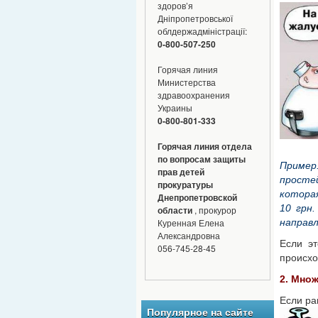
здоров’я
Дніпропетровської
облдержадміністрації:
0-800-507-250
Горячая линия
Министерства
здравоохранения
Украины
0-800-801-333
Горячая линия отдела
по вопросам защиты
Пример
прав детей
просте
прокуратуры
котора
Днепропетровской
10 грн
области
, прокурор
направл
Куренная Елена
Александровна
Если эт
056-745-28-45
происхо
2. Мно
Если ра
Популярное на сайте