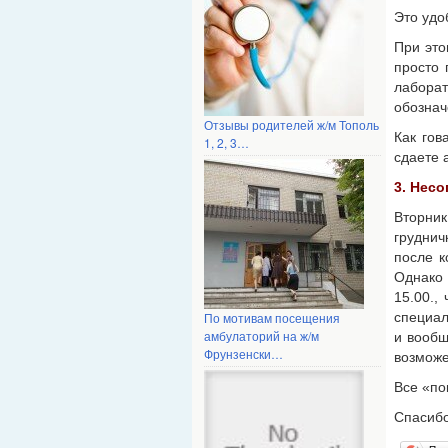
Это удо
При это
просто 
лабора
обознач
Отзывы родителей ж/м Тополь
Как гов
1, 2, 3…
сдаете 
3. Нес
Вторник
груднич
после к
Однако 
15.00.,
специал
По мотивам посещения
амбулаторий на ж/м
и вообщ
Фрунзенски…
возможе
Все «по
Спасибо