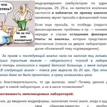
медучреждениях (амбулатории по ад
Воронцова, 29, 29-а, не являются исключен
частности
в кабинетах по приему анализ
прежнему звучит просьба о финансовой пом
Если еще просьба, то полбеды (недоста
финансирование, проблемы и пр. — понима
нередки и случаи
оглашения фиксиро
платы за анализы
, которые представл
бесплатные (список на дверях лаборатории
доске объявлений тому подтверждение).
. За прием и последующий анализ кала на наличие яиц гельм
йших (простым языком – «яйцеглист») +соскоб в лабора
я теперь относится к первой детской больнице, с меня потр
. В следующий визит – такса уже выросла до 20 грн. При эт
ение даже не было прочитано, а сразу оглашалась цена.
о благотворительность, то где выписки, чеки? Почему данное 
дит в самой лаборатории, а не в кассе поликлиники?
жественность неполноценных лабораторий.
нее, до введения медреформы, население точно знало, когда и куд
свои «баночки-емкости» с
необх