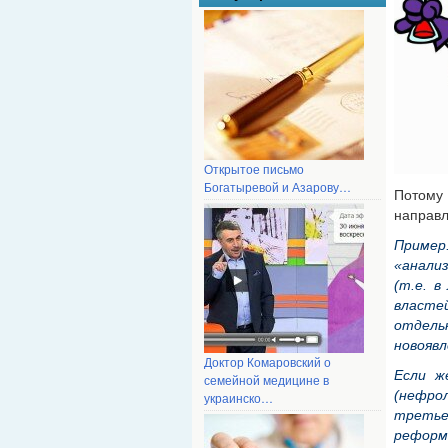
Открытое письмо
Богатыревой и Азарову…
Потому
направл
Пример
«анализ
(т.е. 
власте
отдель
новоявл
Доктор Комаровский о
Если ж
семейной медицине в
(нефро
украинско…
третье
реформи