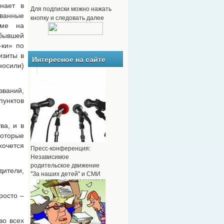
нает в
Для подписки можно нажать
анные
кнопку и следовать далее
рме на
бывшей
-ки» по
изиты в
Интересное на сайте
сили)
званий,
пунктов
ва, и в
которые
очется
Пресс-конференция:
Независимое
родительское движение
дители,
"За наших детей" и СМИ
росто –
во всех