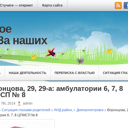
Стучите — откроют
Карта сайта
ое
За наших
А
НАША ДЕЯТЕЛЬНОСТЬ
ПЕРЕПИСКА С ВЛАСТЬЮ
СИТУАЦИЯ ГЛА
нцова, 29, 29-а: амбулатории 6, 7, 8
СП № 8
7th, 2014
admin
>
Ситуация глазами родителей
>
АНД район, г. Днепропетровск
> Воронцова, 2
рии 6, 7, 8 ЦПМСП № 8