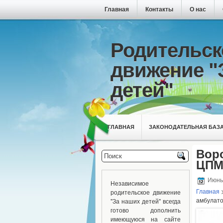
Главная
Контакты
О нас
Родительск
движение "
детей"
ГЛАВНАЯ
ЗАКОНОДАТЕЛЬНАЯ БАЗ
Воро
ЦПМ
Июнь 
Независимое
Главная
родительское движение
амбулато
"За наших детей" всегда
готово дополнить
имеющуюся на сайте