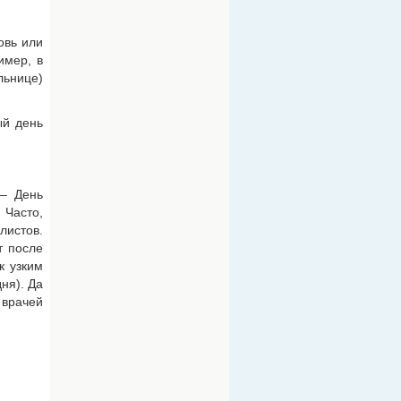
овь или
имер, в
льнице)
ый день
– День
 Часто,
листов.
т после
к узким
ня). Да
 врачей
.