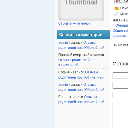
Под
Опуб
Метк
Читай ещ
Стучите — откроют
«
Обращен
Обществе
Свежие комментарии
здоровья
admin
к записи
Отзывы
Вы може
родителей пос. Юбилейный
Простой смертный к записи
Отзывы родителей пос.
Остав
Юбилейный
София к записи
Отзывы
родителей пос. Юбилейный
admin
к записи
Отзывы
родителей пос. Юбилейный
Елена к записи
Отзывы
родителей пос. Юбилейный