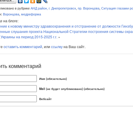
елиться…
ликовано в рубрике
АНД район, г. Днепропетровск
,
пр. Воронцова
,
Ситуация глазами р
и:
Воронцова
,
медреформа
е на блоге:
ие к новому министру здравоохранения и отстранение от должности Гинзбур
нные слушания проекта Национальной Стратегии построения системы охр
 Украины на период 2015-2025 г.г.
»
те
оставить комментарий
, или
ссылку
на Ваш сайт.
ить комментарий
Имя (обязательно)
Mail (не будет опубликовано) (обязательно)
Вебсайт