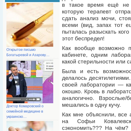
в такое время ещё не
которую терапевт отпр
сдать анализ мочи, сто
всеми (вид, запах тот 
пыталась разыскать кого 
этот беспредел!
Как вообще возможно п
Открытое письмо
кабинете, одним лабор
Богатыревой и Азарову…
какой стерильности или 
Была и есть возможно
делалось десятилетиями.
своей лаборатории — ка
окошко. Кровь в лаборат
аналогично. Взрослые/
мешались в одну кучу.
Доктор Комаровский о
семейной медицине в
Как мне объяснили, все 
украинско…
на Софьи Ковалевск
сэкономить??? На чём? 