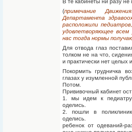
В те кабинеты ни разу н
(
примечание Движен
Департамента здравоох
расположили педиатров
удовлетворяющее всем 
нас тогда нормы получ
Для отвода глаз постави
толком не на что, сидени
и практически нет целых 
Покормить грудничка во
глазах у изумленной публи
Потом.
Прививочный кабинет оста
1. мы идем к педиатру
оделись.
2. пошли в поликлиник
оделись.
ребенок от одеваний-ра