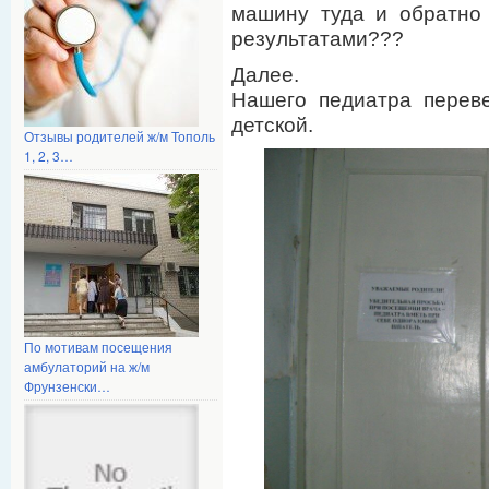
машину туда и обратно 
результатами???
Далее.
Нашего педиатра перев
детской.
Отзывы родителей ж/м Тополь
1, 2, 3…
По мотивам посещения
амбулаторий на ж/м
Фрунзенски…