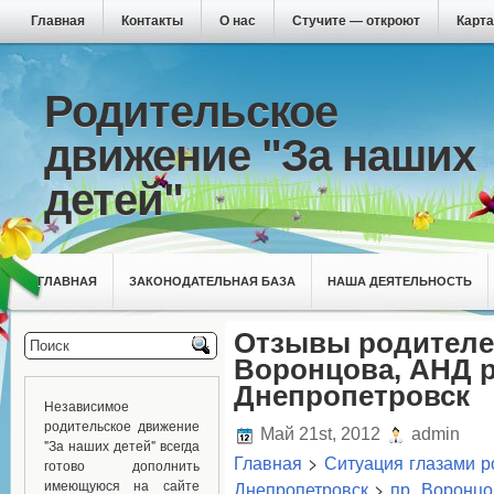
Главная
Контакты
О нас
Стучите — откроют
Карта
Родительское
движение "За наших
детей"
ГЛАВНАЯ
ЗАКОНОДАТЕЛЬНАЯ БАЗА
НАША ДЕЯТЕЛЬНОСТЬ
Отзывы родителе
Воронцова, АНД ра
Днепропетровск
Независимое
родительское движение
Май 21st, 2012
admin
"За наших детей" всегда
Главная
>
Ситуация глазами р
готово дополнить
имеющуюся на сайте
Днепропетровск
>
пр. Воронцо