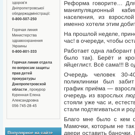
здоров’я
Реформа говорите… Для
Дніпропетровської
манипуляционный каб
облдержадміністрації:
населения, из взросло
0-800-507-250
именно хотели этим доби
Горячая линия
На прошлой неделе, прин
Министерства
час! в очереди, чтобы ос
здравоохранения
Украины
Работает одна лаборант (
0-800-801-333
было так). Берёт и кр
Горячая линия отдела
яйцеглист. Всё сама!!! В 
по вопросам защиты
прав детей
Очередь человек 30-4
прокуратуры
поликлиники был заби
Днепропетровской
график приёма — взрослые
области
, прокурор
Куренная Елена
очередь из взрослых лю
Александровна
стояли уже час и, естест
056-745-28-45
стали подтягиваться и ро
Благо мне было с кем о
Мамочки, которым не так
двери оставить баночки. 
Популярное на сайте