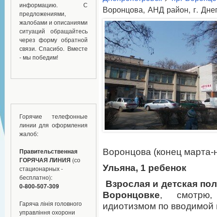
информацию. С
Воронцова, АНД район, г. Дне
предложениями,
жалобами и описаниями
ситуаций обращайтесь
через форму обратной
связи. Спасибо. Вместе
- мы победим!
Горячие телефонные
линии для оформления
жалоб:
Воронцова (конец марта-н
Правительственная
ГОРЯЧАЯ ЛИНИЯ
(со
Ульяна, 1 ребенок
стационарных -
бесплатно):
Взрослая и детская пол
0-800-507-309
Воронцовке
, смотрю,
Гаряча лінія головного
идиотизмом по вводимой 
управління охорони