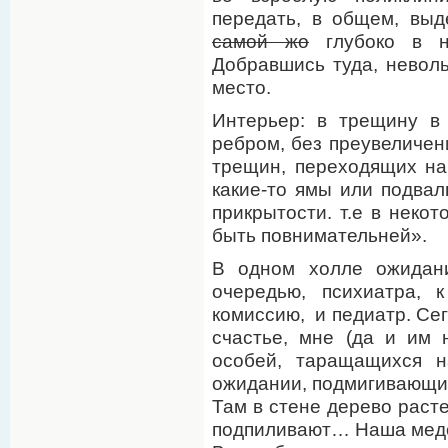
передать, в общем, выд
самой жо
глубоко в нэ
Добравшись туда, невол
место.
Интерьер: в трещину в
ребром, без преувеличен
трещин, переходящих на
какие-то ямы или подвал
прикрытости. т.е в некот
быть повнимательней».
В одном холле ожидани
очередью, психиатра, 
комиссию, и педиатр. Сег
счастье, мне (да и им 
особей, таращащихся н
ожидании, подмигивающих
Там в стене дерево расте
подпиливают… Наша медс