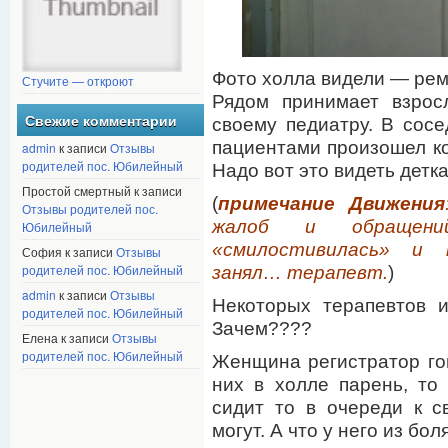
Фото холла видели — ремо
Стучите — откроют
Рядом принимает взрос
Свежие комментарии
своему педиатру. В сосе
пациентами произошел ко
admin
к записи
Отзывы
родителей пос. Юбилейный
Надо вот это видеть детк
Простой смертный к записи
(
примечание Движения
Отзывы родителей пос.
жалоб и обращений
Юбилейный
«смилостивилась» и 
София к записи
Отзывы
родителей пос. Юбилейный
занял… терапевт.
)
admin
к записи
Отзывы
Некоторых терапевтов и
родителей пос. Юбилейный
Зачем????
Елена к записи
Отзывы
родителей пос. Юбилейный
Женщина регистратор гов
них в холле парень, то
сидит то в очереди к с
могут. А что у него из бо