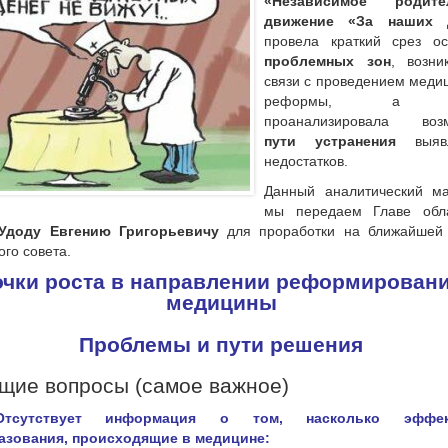
«Независимое родите
движение «За наших 
провела краткий срез ос
проблемных зон
, возни
связи с проведением меди
реформы, а т
проанализировала воз
пути устранения
выявл
недостатков.
Данный аналитический ма
мы передаем Главе обла
Удоду Евгению Григорьевичу
для проработки на ближайшей 
ого совета.
очки роста в направлении реформирован
медицины
Проблемы и пути решения
бщие вопросы (самое важное)
Отсутствует информация о том, насколько эффек
азования, происходящие в медицине: