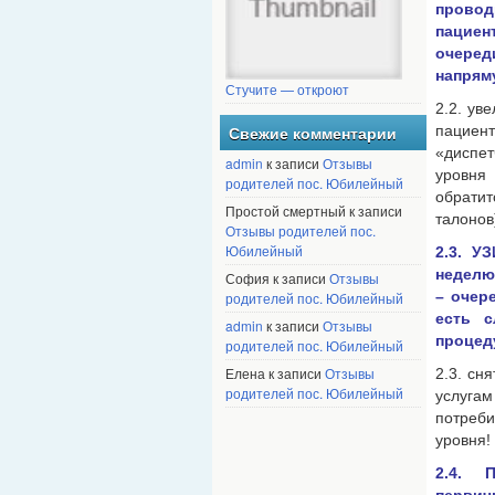
провод
пациен
очеред
напряму
Стучите — откроют
2.2. ув
пациент
Свежие комментарии
«диспет
admin
к записи
Отзывы
уровня
родителей пос. Юбилейный
обратит
Простой смертный к записи
талонов
Отзывы родителей пос.
Юбилейный
2.3. У
неделю
София к записи
Отзывы
– очер
родителей пос. Юбилейный
есть с
admin
к записи
Отзывы
процед
родителей пос. Юбилейный
Елена к записи
Отзывы
2.3. сн
родителей пос. Юбилейный
услугам
потреб
уровня!
2.4. 