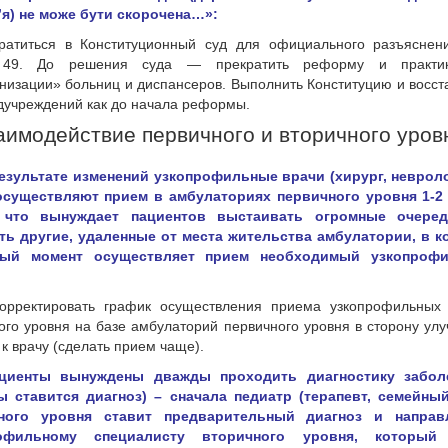
’я) не може бути скорочена…»:
братиться в Конституционный суд для официального разъяснен
 49. До решения суда — прекратить реформу и практику
низации» больниц и диспансеров. Выполнить Конституцию и восст
дучреждений как до начала реформы.
заимодействие первичного и вторичного уров
 результате изменений узкопрофильные врачи (хирург, неврол
 осуществляют прием в амбулаториях первичного уровня 1-2
 что вынуждает пациентов выстаивать огромные очере
ть другие, удаленные от места жительства амбулатории, в 
ный момент осуществляет прием необходимый узкопроф
ткорректировать график осуществления приема узкопрофильных
ого уровня на базе амбулаторий первичного уровня в сторону ул
 к врачу (сделать прием чаще).
ациенты вынуждены дважды проходить диагностику забол
ы ставится диагноз) – сначала педиатр (терапевт, семейны
ного уровня ставит предварительный диагноз и направ
рофильному специалисту вторичного уровня, который