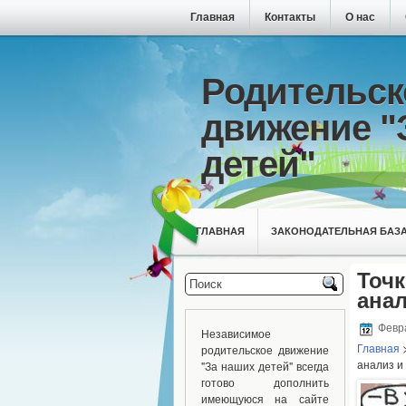
Главная
Контакты
О нас
Родительск
движение "
детей"
ГЛАВНАЯ
ЗАКОНОДАТЕЛЬНАЯ БАЗ
Точ
анал
Февра
Независимое
Главная
родительское движение
анализ и
"За наших детей" всегда
готово дополнить
имеющуюся на сайте