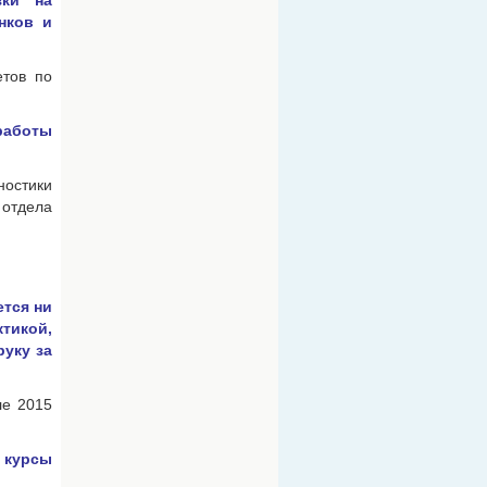
зки на
нков и
етов по
 работы
ностики
 отдела
ется ни
тикой,
руку за
ле 2015
курсы