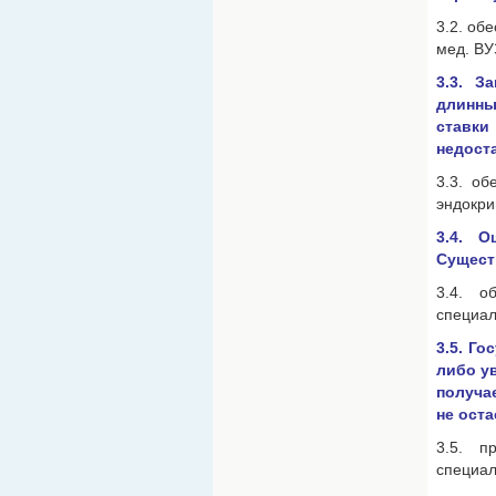
3.2. об
мед. ВУ
3.3. З
длинны
ставк
недоста
3.3. об
эндокри
3.4. О
Сущест
3.4. о
специал
3.5. Г
либо у
получа
не оста
3.5. п
специал