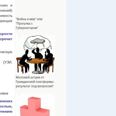
еских и
нений)
аемость
"Война и мир" или
твующие
"Прогулка с
Губернатором"
орости
оречит
ческую
е (УЗИ,
Мозговой штурм от
Гражданской платформы:
результат под вопросом?
ровне
енских
рослые,
ичению