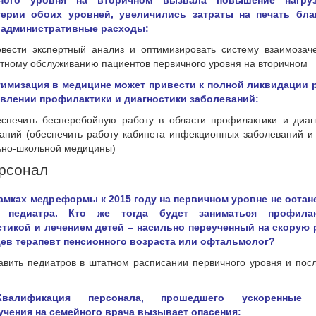
чного уровня на вторичном вызвала повышение нагру
терии обоих уровней, увеличились затраты на печать бла
 административные расходы:
овести экспертный анализ и оптимизировать систему взаимозач
тному обслуживанию пациентов первичного уровня на вторичном
птимизация в медицине может привести к полной ликвидации
авлении профилактики и диагностики заболеваний:
еспечить бесперебойную работу в области профилактики и диаг
аний (обеспечить работу кабинета инфекционных заболеваний и
ьно-школьной медицины)
ерсонал
рамках медреформы к 2015 году на первичном уровне не остан
о педиатра. Кто же тогда будет заниматься профилак
стикой и лечением детей – насильно переученный на скорую 
цев терапевт пенсионного возраста или офтальмолог?
тавить педиатров в штатном расписании первичного уровня и пос
Квалификация персонала, прошедшего ускоренные 
учения на семейного врача вызывает опасения: