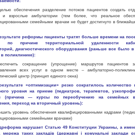
ваемости:
 целью обеспечения разделение потоков пациентов создать от
е и взрослые амбулатории (тем более, что реальное обесп
цированными семейными врачам не будет достигнуто в ближайш
 результате реформы пациенты тратят больше времени на по
й, по причине территориальной удаленности кабин
торий, диагностического оборудования (раньше все было в
 в поликлинике):
беспечить сокращение (упрощение) маршрутов пациентов з
тавления всех услуг в одном месте – амбулаторно-поликлин
тический центр (принцип единого окна)
 результате «оптимизации» резко сократилось количество 
ного уровня на приеме (педиатров, терапевтов, узкопроф
й) (причина — курсы по переобучению на семейных в
ения, переход на вторичный уровень):
учшить уровень обеспечения квалифицированными кадрами (педи
ицированными семейными врачами)
едреформа нарушает Статью 49 Конституции Украины, а имен
а мережа таких закладів (державні і комунальні заклади о