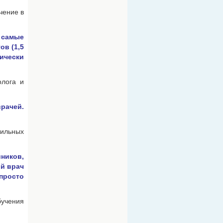
чение в
 самые
ов (1,5
ически
олога и
рачей.
ильных
)
йников,
ый врач
просто
бучения