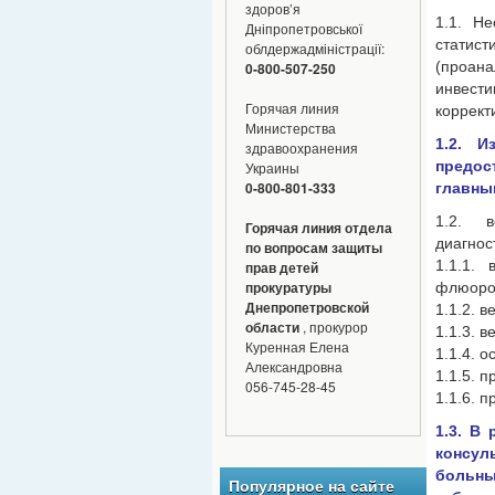
здоров’я
1.1. Н
Дніпропетровської
стати
облдержадміністрації:
(проана
0-800-507-250
инвести
Горячая линия
коррект
Министерства
1.2. 
здравоохранения
предо
Украины
0-800-801-333
главны
1.2. в
Горячая линия отдела
диагнос
по вопросам защиты
1.1.1.
прав детей
прокуратуры
флюорог
Днепропетровской
1.1.2. 
области
, прокурор
1.1.3. 
Куренная Елена
1.1.4. 
Александровна
1.1.5. 
056-745-28-45
1.1.6. 
1.3. В
консул
больн
Популярное на сайте