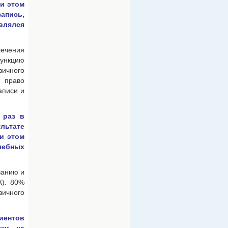
ри этом
апись,
влялся
лечения
функцию
вичного
т право
аписи и
 раз в
ультате
ри этом
чебных
ванию и
К). 80%
вичного
иентов