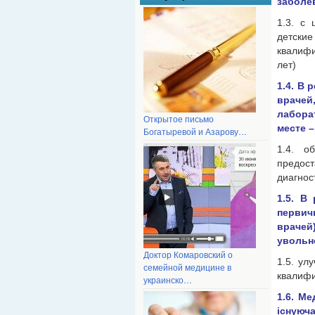
заболе
1.3. с
детски
квалифи
лет)
1.4. В
враче
лабора
Открытое письмо
месте –
Богатыревой и Азарову…
1.4. о
предос
диагнос
1.5. В
первич
враче
увольн
Доктор Комаровский о
1.5. ул
семейной медицине в
квалиф
украинско…
1.6. М
існуюч