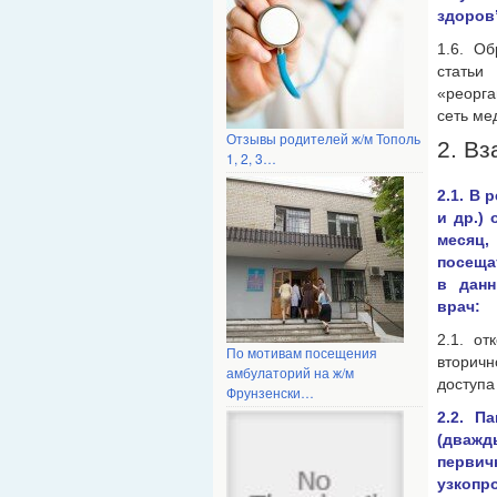
здоров
1.6. О
статьи
«реорга
сеть ме
Отзывы родителей ж/м Тополь
2. В
1, 2, 3…
2.1. В
и др.)
месяц,
посеща
в дан
врач:
2.1. о
По мотивам посещения
вторичн
амбулаторий на ж/м
доступа
Фрунзенски…
2.2. П
(дважд
первич
узкоп