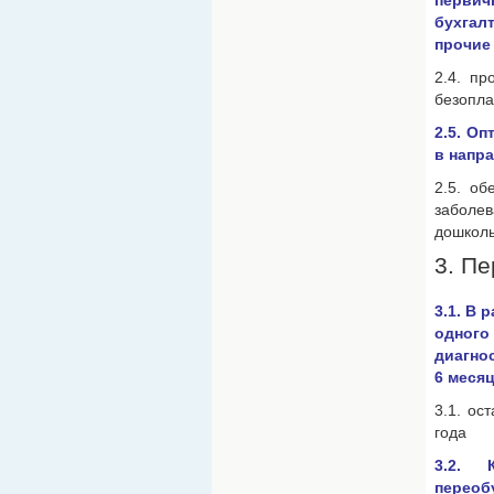
перви
бухгал
прочие
2.4. пр
безопла
2.5. О
в напр
2.5. об
заболев
дошкол
3. П
3.1. В 
одног
диагно
6 меся
3.1. ос
года
3.2. 
переоб