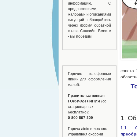
информацию. С
предложениями,
жалобами и описаниями
ситуаций обращайтесь
через форму обратной
связи. Спасибо. Вместе
- мы победим!
совета
Горячие телефонные
областн
линии для оформления
жалоб:
Т
Правительственная
ГОРЯЧАЯ ЛИНИЯ
(со
стационарных -
бесплатно):
1. О
0-800-507-309
1.1. 
Гаряча лінія головного
управління охорони
преобр