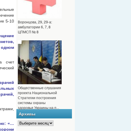
дельные
ечение
ие 5-10
Воронцова, 29, 29-а:
амбулатории 6, 7, 8
ЦПМСП № 8
сещение
етов,
 одном
а счет
ический
врачей
Общественные слушания
ильных
проекта Национальной
рачей,
Стратегии построения
системы охраны
здоровья Украины на п...
атрами,
Архивы
но: «…
хорони