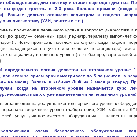
ит обследование, диагностику и ставит еще один диагноз. П
т вынужден тратить в 2-3 раза больше времени (везде з
и). Раньше диагноз ставился педиатром и пациент напра
ю на диагностику (УЗИ, рентген и т.п.)
еличить полномочия первичного уровня в вопросах диагностики и 
ов (по факту — семейный врач (педиатр, терапевт) выполняет 
чера») . Четко прописать неотложные случаи, когда пациент пер
 (не находящийся на учете или лечении в стационаре) имее
ся к специалисту вторичного уровня (в т.ч. без предварительной з
)
ЗИ определенного органа делается на вторичном уровне 1
, при этом за прием врач осматривает до 5 пациентов, в рез
едь на месяц. Запись в кабинет ЛФК на 2 месяца вперед. П
лучаи, когда на вторичном уровне назначается курс ле
ур, несовместимых с уже назначенными на первичном уровне:
ять ограничения на доступ пациентов первичного уровня к оборудо
 персонала вторичного уровня (лаборатории, УЗИ, кабинеты ЛФ
ителей услуг диагностического оборудования – пациенты пер
Предложенная схема безоплатного обслуживания пац