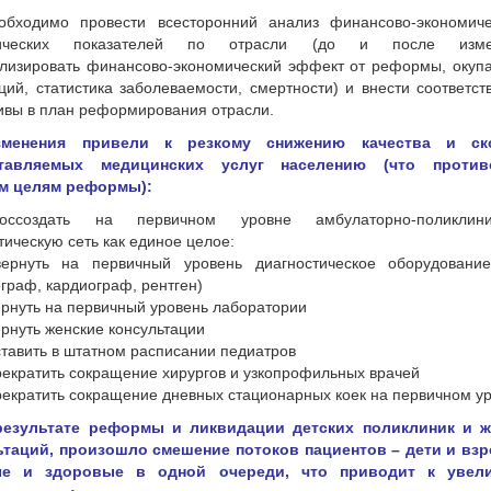
еобходимо провести всесторонний анализ финансово-экономич
стических показателей по отрасли (до и после изме
лизировать финансово-экономический эффект от реформы, окуп
ций, статистика заболеваемости, смертности) и внести соответс
ивы в план реформирования отрасли.
Изменения привели к резкому снижению качества и ск
ставляемых медицинских услуг населению (что против
м целям реформы):
оссоздать на первичном уровне амбулаторно-поликлини
тическую сеть как единое целое:
 вернуть на первичный уровень диагностическое оборудовани
раф, кардиограф, рентген)
вернуть на первичный уровень лаборатории
вернуть женские консультации
оставить в штатном расписании педиатров
прекратить сокращение хирургов и узкопрофильных врачей
прекратить сокращение дневных стационарных коек на первичном у
 результате реформы и ликвидации детских поликлиник и ж
ьтаций, произошло смешение потоков пациентов – дети и вз
ые и здоровые в одной очереди, что приводит к увел