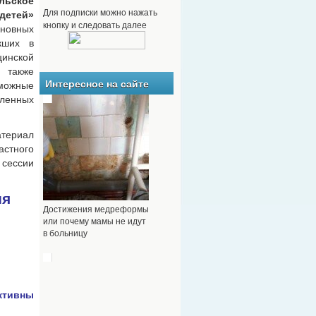
льское
Для подписки можно нажать
детей»
кнопку и следовать далее
новных
кших в
цинской
акже
Интересное на сайте
можные
енных
териал
стного
сессии
ия
Достижения медреформы
или почему мамы не идут
в больницу
тивны