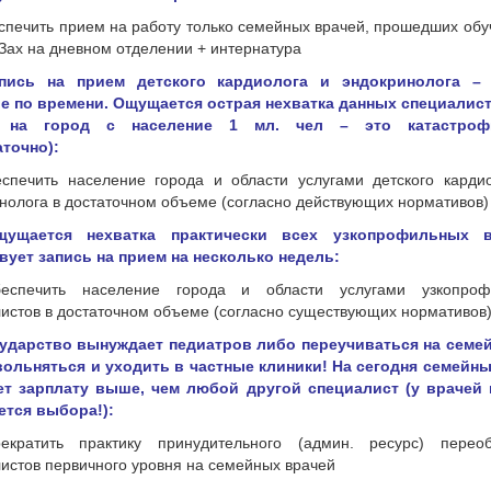
еспечить прием на работу только семейных врачей, прошедших обу
Зах на дневном отделении + интернатура
апись на прием детского кардиолога и эндокринолога –
е по времени. Ощущается острая нехватка данных специалист
и на город с население 1 мл. чел – это катастроф
точно):
еспечить население города и области услугами детского карди
нолога в достаточном объеме (согласно действующих нормативов)
щущается нехватка практически всех узкопрофильных в
вует запись на прием на несколько недель:
беспечить население города и области услугами узкопроф
истов в достаточном объеме (согласно существующих нормативов
осударство вынуждает педиатров либо переучиваться на семе
вольняться и уходить в частные клиники! На сегодня семейн
ет зарплату выше, чем любой другой специалист (у врачей 
ется выбора!):
рекратить практику принудительного (админ. ресурс) перео
истов первичного уровня на семейных врачей