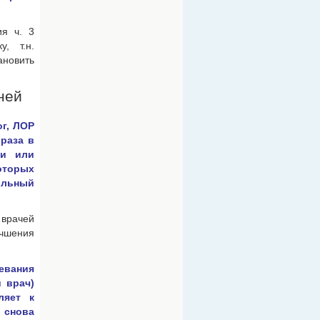
ия ч. 3
, т.н.
ановить
ней
ог, ЛОР
 раза в
ди или
которых
ильный
 врачей
учшения
евания
й врач)
ляет к
 снова