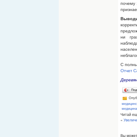
почему 
признае
Выводы
коррек
предлож
ни гра
наблюд
населе
неблаго
С полны
Отчет C
Деревя
Под
Опуб
медицинс
медицина
Читай ещ
«
Увелич
Вы може