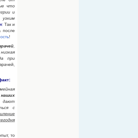
рые что
нгрии и
к узким
я:
Так и
а после
ость
!
врачей
,
низкая
да при
врачей,
факт:
мейная
 наших
, дают
ться с
иление
сегодня
пыт, то