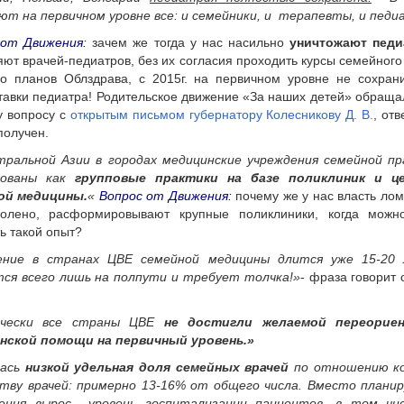
т на первичном уровне все: и семейники, и терапевты, и педи
 от Движения:
зачем же тогда у нас насильно
уничтожают пед
яют врачей-педиатров, без их согласия проходить курсы семейного
о планов Облздрава, с 2015г. на первичном уровне не сохран
тавки педиатра! Родительское движение «За наших детей» обраща
у вопросу с
открытым письмом губернатору Колесникову Д. В.
, отв
получен.
тральной Азии в городах медицинские учреждения семейной п
зованы как
групповые практики на базе поликлиник и ц
ой медицины.
«
Вопрос от Движения:
почему же у нас власть лом
колено, расформировывают крупные поликлиники, когда можн
ь такой опыт?
ение в странах ЦВЕ семейной медицины длится уже 15-20 
тся всего лишь на полпути и требует толчка!»
- фраза говорит 
ически все страны ЦВЕ
не достигли желаемой переорие
нской помощи на первичный уровень.»
лась
низкой удельная доля семейных врачей
по отношению ко
ству врачей: примерно 13-16% от общего числа. Вместо плани
шения
вырос уровень госпитализации пациентов
, в том чи