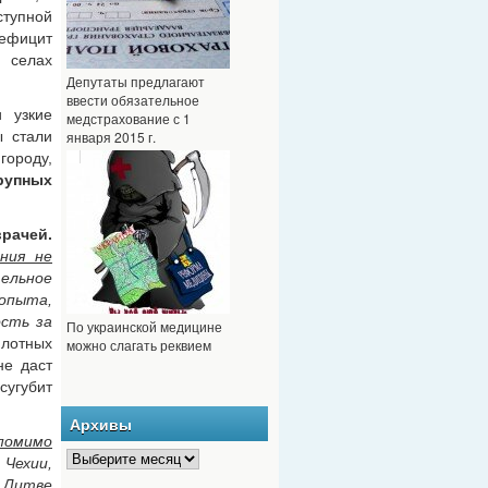
ступной
ефицит
в селах
Депутаты предлагают
ввести обязательное
и узкие
медстрахование с 1
ы стали
января 2015 г.
городу,
рупных
рачей.
ния не
ельное
опыта,
ость за
По украинской медицине
лотных
можно слагать реквием
не даст
сугубит
Архивы
помимо
 Чехии,
итве