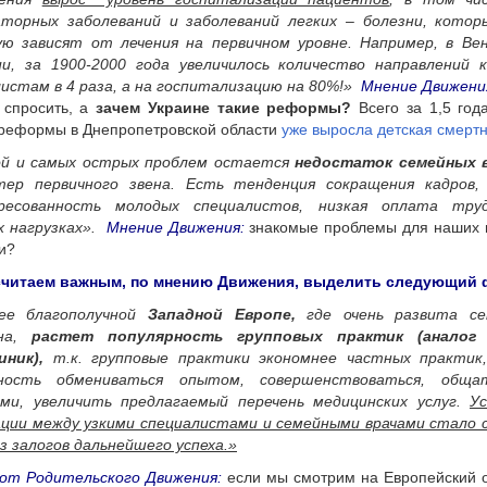
аторных заболеваний и заболеваний легких – болезни, кото
ую зависят от лечения на первичном уровне. Например, в Ве
ии, за 1900-2000 года увеличилось количество направлений 
истам в 4 раза, а на госпитализацию на 80%!»
Мнение Движени
 спросить, а
зачем Украине такие реформы?
Всего за 1,5 год
реформы в Днепропетровской области
уже выросла детская смертн
ой и самых острых проблем остается
недостаток семейных 
тер первичного звена. Есть тенденция сокращения кадров, 
ресованность молодых специалистов, низкая оплата тру
х нагрузках».
Мнение Движения:
знакомые проблемы для наших 
ли?
считаем важным, по мнению Движения, выделить следующий 
ее благополучной
Западной Европе,
где очень развита се
ина,
растет популярность групповых практик (аналог
иник),
т.к. групповые практики экономнее частных практик
ность обмениваться опытом, совершенствоваться, обща
ами, увеличить предлагаемый перечень медицинских услуг.
Ус
ации между узкими специалистами и семейными врачами стало 
з залогов дальнейшего успеха.»
 от Родительского Движения:
если мы смотрим на Европейский о