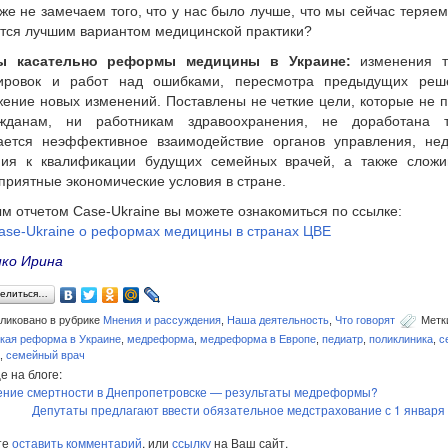
же не замечаем того, что у нас было лучше, что мы сейчас теряем 
тся лучшим вариантом медицинской практики?
 касательно реформы медицины в Украине:
изменения т
тировок и работ над ошибками, пересмотра предыдущих реш
ение новых изменений. Поставлены не четкие цели, которые не 
жданам, ни работникам здравоохранения, не доработана та
ается неэффективное взаимодействие органов управления, не
ния к квалификации будущих семейных врачей, а также слож
приятные экономические условия в стране.
м отчетом Case-Ukraine вы можете ознакомиться по ссылке:
ase-Ukraine о реформах медицины в странах ЦВЕ
нко Ирина
елиться…
ликовано в рубрике
Мнения и рассуждения
,
Наша деятельность
,
Что говорят
Метк
кая реформа в Украине
,
медреформа
,
медреформа в Европе
,
педиатр
,
поликлиника
,
с
,
семейный врач
е на блоге:
ение смертности в Днепропетровске — результаты медреформы?
Депутаты предлагают ввести обязательное медстрахование с 1 января 
те
оставить комментарий
, или
ссылку
на Ваш сайт.