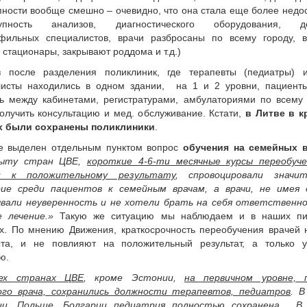
пности вообще смешно – очевидно, что она стала еще более недо
тупность анализов, диагностического оборудования, д
офильных специалистов, врачи разбросаны по всему городу, 
 стационары, закрывают роддома и т.д.)
з после разделения поликлиник, где терапевты (педиатры) 
листы находились в одном здании, на 1 и 2 уровни, пациент
ь между кабинетами, регистратурами, амбулаториями по всему 
олучить консультацию и мед. обслуживание. Кстати,
в Литве в к
х были сохранены поликлиники
.
те выделен отдельным пунктом вопрос
обучения на семейных в
ыту стран ЦВЕ,
короткие 4-6-ти месячные курсы переобуче
и к положительному результату
, спровоцировали значит
рие среди пациентов к семейным врачам, а врачи, не имея 
вали неуверенность и не хотели брать на себя ответственн
е лечение.»
Такую же ситуацию мы наблюдаем и в наших пи
х. По мнению Движения, краткосрочность переобучения врачей 
та, и не повлияют на положительный результат, а только у
ю.
ех странах ЦВЕ
, кроме Эстонии,
на первичном уровне, 
ого врача, сохранились должности терапевтов, педиатров
. В
ии, Польше, Болгарии
педиатрия полностью сохранена.
В Л