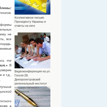
блемы:
ников,
Коллективное письмо
Президенту Украины и
еформы
ответы на него
тельных
ему не
ть, все
ощадь,
внимые
ись те
ия.»
В
доверие
Видеоконференция на ул.
и т.д.,
Гоголя 29,
Днепропетровский
.
региональный институт
лучшие
государственного
управлени...
инской
лотного
роже, а