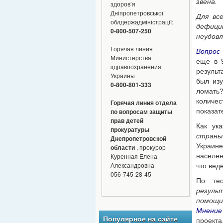
звена.
здоров’я
Дніпропетровської
Для вс
облдержадміністрації:
дефиц
0-800-507-250
неудовл
Горячая линия
Вопрос
Министерства
еще в 9
здравоохранения
результ
Украины
был из
0-800-801-333
ломать
количе
Горячая линия отдела
показат
по вопросам защиты
прав детей
Как ук
прокуратуры
страны
Днепропетровской
Украин
области
, прокурор
населен
Куренная Елена
Александровна
что веде
056-745-28-45
По те
резуль
помощи
Мнение
Популярное на сайте
проекта