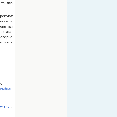
то, что
ребуют
ения и
понятны
ктика,
доверие
ившиеся
и:
емейная
2015 г.
»