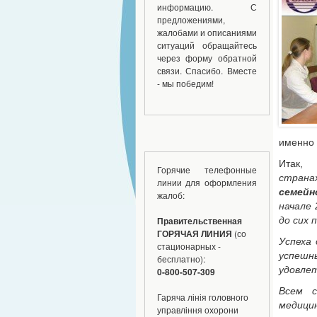
информацию. С
предложениями,
жалобами и описаниями
ситуаций обращайтесь
через форму обратной
связи. Спасибо. Вместе
- мы победим!
именно 
Итак,
Горячие телефонные
страна
линии для оформления
семейн
жалоб:
начале 
до сих 
Правительственная
ГОРЯЧАЯ ЛИНИЯ
(со
Успеха
стационарных -
успеш
бесплатно):
удовле
0-800-507-309
Всем 
Гаряча лінія головного
медицин
управління охорони