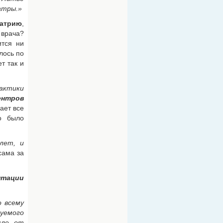
атры.»
иатрию
,
 врача?
ится ни
лось по
ет так и
рактики
ентров
ает все
о было
лет, и
сама за
нтации
 всему
руемого
сле от