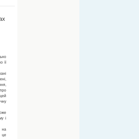
ах
ьно
о її
жані
ені,
ння,
 про
(цей
ичну
може
му і
в на
о це