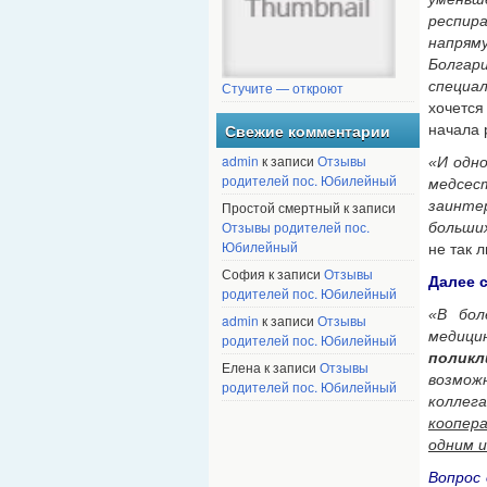
респир
напрям
Болгар
специал
Стучите — откроют
хочется
начала 
Свежие комментарии
admin
к записи
Отзывы
«И одн
родителей пос. Юбилейный
медсес
заинте
Простой смертный к записи
Отзывы родителей пос.
больши
Юбилейный
не так 
София к записи
Отзывы
Далее 
родителей пос. Юбилейный
«В бол
admin
к записи
Отзывы
медиц
родителей пос. Юбилейный
поликл
Елена к записи
Отзывы
возмож
родителей пос. Юбилейный
коллег
коопер
одним и
Вопрос