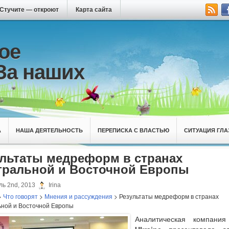
Стучите — откроют
Карта сайта
ое
За наших
А
НАША ДЕЯТЕЛЬНОСТЬ
ПЕРЕПИСКА С ВЛАСТЬЮ
СИТУАЦИЯ ГЛА
ультаты медреформ в странах
тральной и Восточной Европы
ь 2nd, 2013
Irina
>
Что говорят
>
Мнения и рассуждения
> Результаты медреформ в странах
ной и Восточной Европы
Аналитическая компан