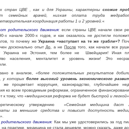
ех стран ЦВЕ , как и для Украины, характерны
схожие про
ит семейных врачей, низкая оплата труда медработ
етворительная координация работы 1 и 2 уровней.
«
 от родительского движения:
если страны ЦВЕ начали свои р
0-х начале 2000-х годов, и как оказалось не достигли положи
атов, то почему же
Украина «наступает на те же грабли»?
Поч
учен досконально опыт
До,
а не
После
того, как начали все руши
? Украина не Эстония, тем более не Швейцария! Иная пл
ство населения, менталитет и уровень жизни! Это несра
ели.
азано в анализе,
«более положительных результатов добил
, у которых
более высокий уровень экономического развит
е же процветает коррупция, казнокрадство, глубочайшее не
ия ко всем проводимым реформам, ограниченное финансирование 
т к тому, что «
медицинская реформа не будет быстрой и легкой»
оретическому утверждению
«Семейная медицина даст 
таты за меньшие средства и повысит доступность медиц
»
.
 родительского движения:
Как мы уже удостоверились за год пи
, на практике, медицина не стала дешевле, можно сказать, даже до