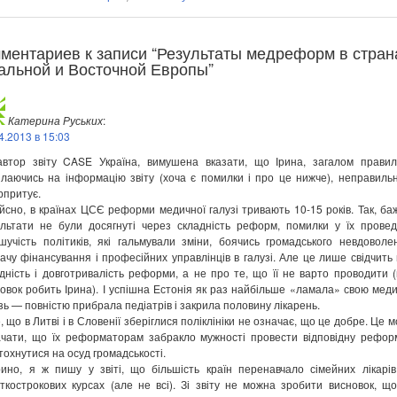
мментариев к записи “Результаты медреформ в стран
альной и Восточной Европы”
Катерина Руських
:
4.2013 в 15:03
автор звіту CASE Україна, вимушена вказати, що Ірина, загалом правил
лаючись на інформацію звіту (хоча є помилки і про це нижче), неправильн
рпритує.
ійсно, в країнах ЦСЄ реформи медичної галузі тривають 10-15 років. Так, ба
льтати не були досягнуті через складність реформ, помилки у їх провед
шучість політиків, які гальмували зміни, боячись громадського невдоволе
ачу фінансування і професійних управлінців в галузі. Але це лише свідчить
дність і довготривалість реформи, а не про те, що її не варто проводити 
овок робить Ірина). І успішна Естонія як раз найбільше «ламала» свою мед
зь — повністю прибрала педіатрів і закрила половину лікарень.
е, що в Литві і в Словенії зберіглися поліклініки не означає, що це добре. Це 
чати, що їх реформаторам забракло мужності провести відповідну рефор
охнутися на осуд громадськості.
рино, я ж пишу у звіті, що більшість країн перенавчало сімейних лікарі
ткострокових курсах (але не всі). Зі звіту не можна зробити висновок, щ