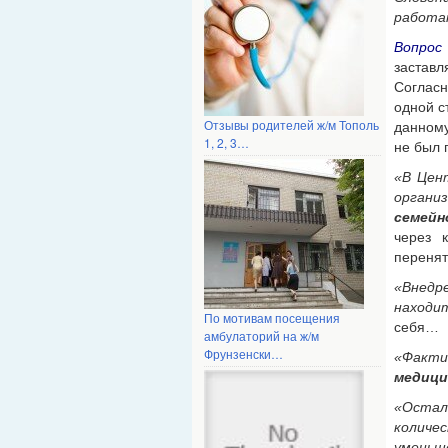
работаю
Вопрос
заставл
Согласн
одной с
Отзывы родителей ж/м Тополь
данном
1, 2, 3…
не был 
«В Цен
органи
семейн
через 
перенят
«Внедр
находи
По мотивам посещения
себя…
амбулаторий на ж/м
Фрунзенски…
«Факт
медици
«Оста
количе
умень