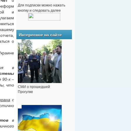
чет
о
Для подписки можно нажать
 реформ
кнопку и следовать далее
ной и
лагаем
иться
ашему
Интересное на сайте
тчета,
аться о
краине
ния в
истемы
 90-х –
ды, что
СМИ о прошедшей
Прогулке
трана
с
стично
тов
в
вичного