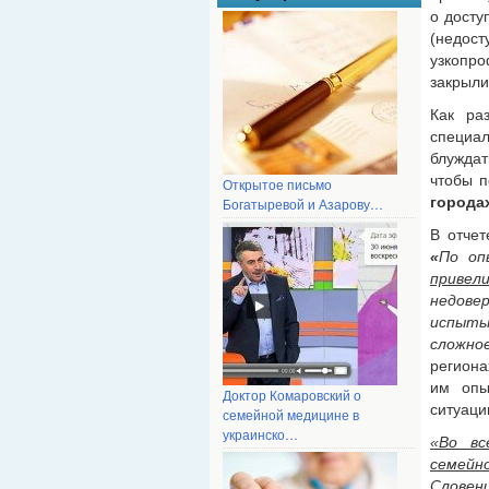
о досту
(недос
узкопр
закрыли
Как ра
специа
блуждат
чтобы п
Открытое письмо
города
Богатыревой и Азарову…
В отче
«
По оп
привел
недове
испыты
сложно
региона
им опы
Доктор Комаровский о
ситуаци
семейной медицине в
украинско…
«Во вс
семейн
Словен