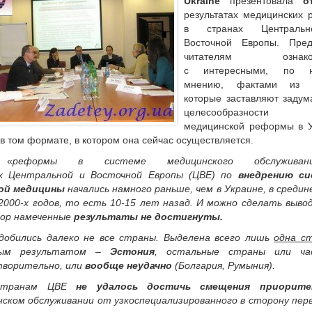
Ukraine
презентовала
от
результатах медицинских
в странах Централь
Восточной Европы. Пред
читателям ознаком
с интересными, по н
мнению, фактами из о
которые заставляют задум
целесообразности
медицинской реформы в У
в том формате, в котором она сейчас осуществляется.
 «
реформы в системе медицинского обслужива
х Центральной и Восточной Европы (ЦВЕ) по
внедрению с
ой медицины
начались намного раньше, чем в Украине, в средине
2000-х годов, то есть 10-15 лет назад. И можно сделать выво
пор намеченные
результаты не достигнуты.
 добились далеко не все страны. Выделена всего лишь
одна с
ным результатом –
Эстония
, остальные страны или ча
творительно, или
вообще неудачно
(Болгария, Румыния).
странам ЦВЕ
не удалось достичь смещения приорите
ском обслуживании от узкоспециализированного в сторону пер