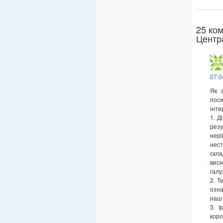
25 ко
Центр
07.0
Як 
поси
інте
1. Д
резу
нері
нест
скла
висн
галу
2. Т
озна
нашт
3. І
коро