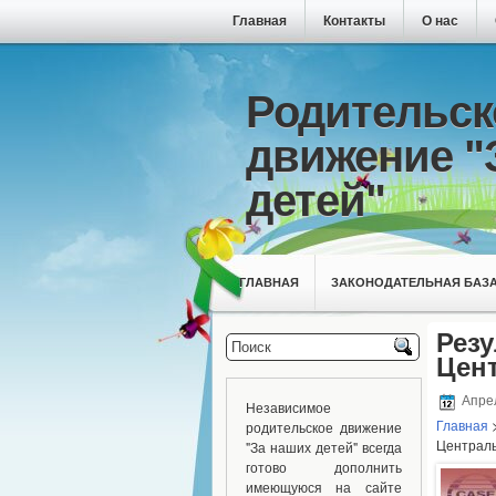
Главная
Контакты
О нас
Родительск
движение "
детей"
ГЛАВНАЯ
ЗАКОНОДАТЕЛЬНАЯ БАЗ
Рез
Цен
Апрел
Независимое
Главная
родительское движение
Централь
"За наших детей" всегда
готово дополнить
имеющуюся на сайте