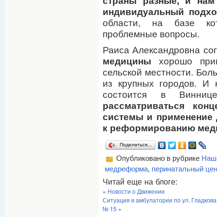
страны разные, и нам
индивидуальный подхо
области, на базе ко
проблемные вопросы.
Раиса Александровна сог
медицины
хорошо прим
сельской местности. Бол
из крупных городов. И 
состоится в Винни
рассматриваться кон
системы и применение
к реформированию мед
Поделиться…
Опубликовано в рубрике
Наш
медреформа
,
перинатальный це
Читай еще на блоге:
«
Новости о Движении
Ситуация в амбулатории по ул. Гладков
№ 15
»