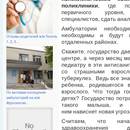
поликлиники
, где по
первичного уровня,
специалистов, сдать анал
Амбулатории необход
необходимы и будут в
Отзывы родителей ж/м Тополь
отдаленных районах.
1, 2, 3…
Скажите, государство да
центре, а через месяц м
педиатру в эти антисани
со страшными взросл
туберкулез. Ведь все зна
ребенка, родившегося 
взрослого. Что тогда г
По мотивам посещения
амбулаторий на ж/м
детях? Государство потр
Фрунзенски…
такого малыша, и 
ним нависнет новая угро
Считаем, что начал
здравоохранения дн