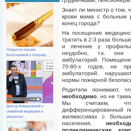
грудничками, пенсионер
Знает ли министр о том, 
крови мама с больным 
конец города?
На посещение медицинс
тратить в 2-3 раза больш
и лечение у профильн
Открытое письмо
неудобно, т.к. они
Богатыревой и Азарову…
амбулаторий. Помещени
70-80-х годов, не пр
амбулаторий, нарушаю
нормы пожарной безопасн
Родители понимают, 
необходимо
, но не так
Мы считаем, что
Доктор Комаровский о
дифференцированный по
семейной медицине в
жилмассивах с больши
украинско…
населения,
необхо
поликлинические ком