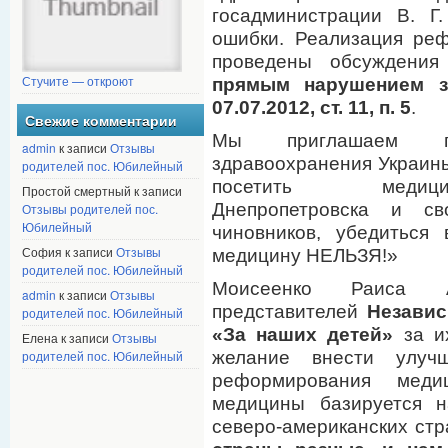
госадминистрации В. Г.
ошибки. Реализация ре
проведены обсуждения
Стучите — откроют
прямым нарушением з
07.07.2012, ст. 11, п. 5
.
Свежие комментарии
Мы приглашаем пре
admin
к записи
Отзывы
здравоохранения Украины
родителей пос. Юбилейный
посетить медицин
Простой смертный к записи
Днепропетровска и с
Отзывы родителей пос.
Юбилейный
чиновников, убедиться
София к записи
Отзывы
медицину НЕЛЬЗЯ!»
родителей пос. Юбилейный
Моисеенко Раиса Ал
admin
к записи
Отзывы
представителей
Независ
родителей пос. Юбилейный
«За наших детей»
за их
Елена к записи
Отзывы
желание внести улучш
родителей пос. Юбилейный
реформирования мед
медицины базируется н
северо-американских ст