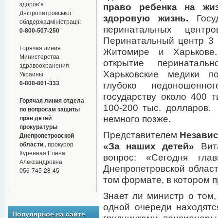
здоров’я
право ребенка на жи
Дніпропетровської
здоровую жизнь.
Госуд
облдержадміністрації:
перинатальных цент
0-800-507-250
Перинатальный центр 3 
Горячая линия
Житомире и Харькове.
Министерства
открытие перинатал
здравоохранения
Харьковские медики по
Украины
0-800-801-333
глубоко недоношенног
государству около 400 
Горячая линия отдела
100-200 тыс. долларов
по вопросам защиты
прав детей
немного позже.
прокуратуры
Представителем
Независ
Днепропетровской
области
, прокурор
«За наших детей»
Вита
Куренная Елена
вопрос: «Сегодня гла
Александровна
Днепропетровской облас
056-745-28-45
том формате, в котором п
Знает ли министр о том,
одной очереди находят
Популярное на сайте