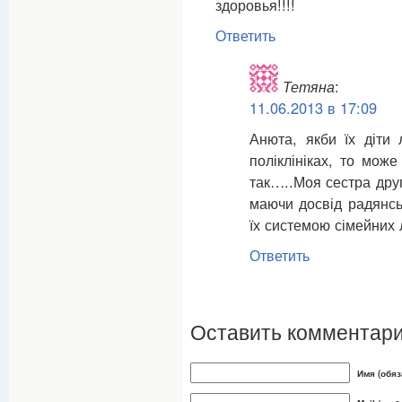
здоровья!!!!
Ответить
Тетяна
:
11.06.2013 в 17:09
Анюта, якби їх діти
поліклініках, то мож
так…..Моя сестра друг
маючи досвід радянсь
їх системою сімейних л
Ответить
Оставить комментар
Имя (обяз