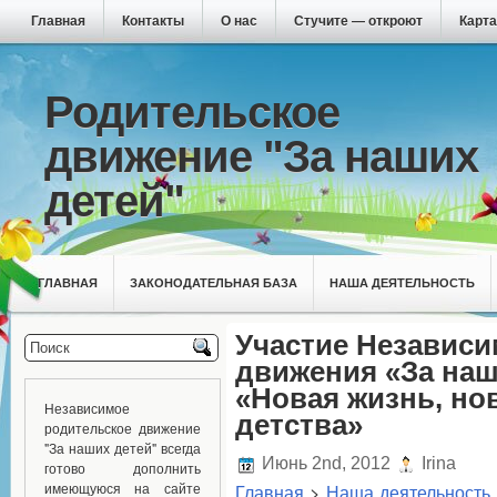
Главная
Контакты
О нас
Стучите — откроют
Карта
Родительское
движение "За наших
детей"
ГЛАВНАЯ
ЗАКОНОДАТЕЛЬНАЯ БАЗА
НАША ДЕЯТЕЛЬНОСТЬ
Участие Независи
движения «За наш
«Новая жизнь, но
Независимое
детства»
родительское движение
"За наших детей" всегда
Июнь 2nd, 2012
Irina
готово дополнить
имеющуюся на сайте
Главная
>
Наша деятельность