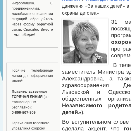
информацию. С
движения «За наших детей» в 
предложениями,
охраны детства»
жалобами и описаниями
ситуаций обращайтесь
31 м
через форму обратной
посв
связи. Спасибо. Вместе
- мы победим!
прогр
охоро
прог
соврем
В теле
Горячие телефонные
заместитель Министра з
линии для оформления
Александровна, а такж
жалоб:
здравоохранения Дне
Правительственная
Львовской и Одесск
ГОРЯЧАЯ ЛИНИЯ
(со
общественных органи
стационарных -
Независимого родите
бесплатно):
детей»
).
0-800-507-309
Во вступительном слове
Гаряча лінія головного
сделала акцент, что
го
управління охорони