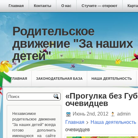
Главная
Контакты
О нас
Стучите — откроют
Карта
Родительское
движение "За наших
детей"
ГЛАВНАЯ
ЗАКОНОДАТЕЛЬНАЯ БАЗА
НАША ДЕЯТЕЛЬНОСТЬ
«Прогулка без Гу
очевидцев
Независимое
Июнь 2nd, 2012
admin
родительское движение
Главная
>
Наша деятельность
"За наших детей" всегда
очевидцев
готово дополнить
имеющуюся на сайте