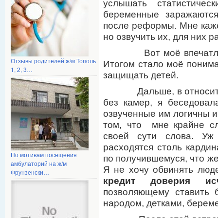
услышать статистичес
беременные заражаются
после реформы. Мне кажет
но озвучить их, для них 
Вот моё впечатление 
Отзывы родителей ж/м Тополь
Итогом стало моё пониман
1, 2, 3…
защищать детей.
Дальше, в относитель
без камер, я беседова
озвученные им логичны и 
том, что мне крайне с
своей сути слова. Уж
расходятся столь кардин
По мотивам посещения
по получившемуся, что ж
амбулаторий на ж/м
Я не хочу обвинять люде
Фрунзенски…
кредит доверия исч
позволяющему ставить 
народом, детками, берем