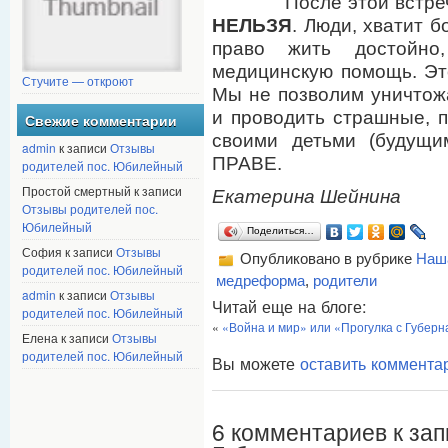
После этой встречи я
НЕЛЬЗЯ
. Люди, хватит 
право жить достойно,
медицинскую помощь. Э
Стучите — откроют
Мы не позволим уничтожа
и проводить страшные, п
Свежие комментарии
своими детьми (будущи
admin
к записи
Отзывы
ПРАВЕ.
родителей пос. Юбилейный
Простой смертный к записи
Екатерина Шейнина
Отзывы родителей пос.
Юбилейный
Поделиться…
София к записи
Отзывы
Опубликовано в рубрике
Наш
родителей пос. Юбилейный
медреформа
,
родители
admin
к записи
Отзывы
Читай еще на блоге:
родителей пос. Юбилейный
«
«Война и мир» или «Прогулка с Губер
Елена к записи
Отзывы
родителей пос. Юбилейный
Вы можете
оставить коммента
6 комментариев к зап