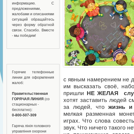
информацию. С
предложениями,
жалобами и описаниями
ситуаций обращайтесь
через форму обратной
связи. Спасибо. Вместе
- мы победим!
Горячие телефонные
линии для оформления
с явным намерением не д
жалоб:
им высказать своё, наб
пришли
НЕ ЖЕЛАЯ слу
Правительственная
ГОРЯЧАЯ ЛИНИЯ
(со
хотят заставить людей см
стационарных -
за людей, что
жизнь и
бесплатно):
мелкая разменная моне
0-800-507-309
играх. Что слова совесть
Гаряча лінія головного
звук. Что ничего такого не
управління охорони