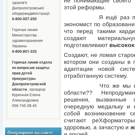
не понимающие своего 
здоров’я
этой реформы.
Дніпропетровської
облдержадміністрації:
Я ещё раз пов
0-800-507-250
экономист по образовани
Горячая линия
что перед такими кард
Министерства
создают материал
здравоохранения
подготавливают
высокок
Украины
0-800-801-333
Создают, не ломая старое
котором они созданы в 
Горячая линия отдела
по вопросам защиты
адаптации новой си
прав детей
отработанную систему.
прокуратуры
Днепропетровской
Что же мы имеем у
области
, прокурор
области?? Непродума
Куренная Елена
решения, вызванные 
Александровна
056-745-28-45
очередную медальку и 
собой возникновение с
считают реХформаторы
здоровью, а зачастую и
ж
Популярное на сайте
и друзей.