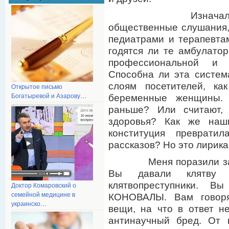
Изначально было
общественные слушания,
педиатрами и терапевтам
годятся ли те амбулатор
профессиональной и 
Способна ли эта систем
слоям посетителей, ка
Открытое письмо
Богатыревой и Азарову…
беременные женщины.
раньше? Или считают,
здоровья? Как же наш
конституция превратил
рассказов? Но это лирика
Меня поразили завед
Вы давали клятву 
клятвопреступники. В
Доктор Комаровский о
семейной медицине в
КОНОВАЛЫ. Вам говоря
украинско…
вещи, на что в ответ н
антинаучный бред. От 