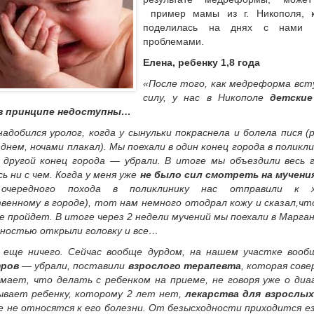
пример мамы из г. Никополя, к
поделилась на днях с нами 
проблемами.
Елена, ребенку 1,8 года
«После того, как медреформа вст
силу, у нас в Никополе
детские
в принципе недоступны…
адобился уролог, когда у сынульки покраснела и болела пися (
 днем, ночами плакал). Мы поехали в один конец города в поликл
в другой конец города — убрали. В итоге мы объездили весь 
ь ни с чем. Когда у меня уже
не было сил смотреть на мучени
 очередного похода в поликлинику нас отправили к х
венному в городе),
тот нам немного отодрал кожу и сказал,чт
се пройдет. В итоге через 2 недели мучений мы поехали в Марган
лностью открыли головку и все…
 еще ничего. Сейчас вообще дурдом, на нашем участке воо
ров
— убрали, поставили
взрослого терапевта
, которая сов
имает, что делать с ребенком на приеме, не говоря уже о ди
ывает ребенку, которому 2 лет нет,
лекарства для взрослых
 не относятся к его болезни. От безысходности приходится е