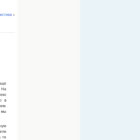
истика
»
чаще
. На
леко
о в
ием.
 мы
тную
ели
а те