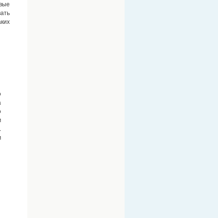
вые
вать
ких
о
а
о
м
.
м