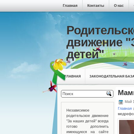
Главная
Контакты
О нас
Родительск
движение "
детей"
ГЛАВНАЯ
ЗАКОНОДАТЕЛЬНАЯ БАЗ
Мам
Май 1
Главная
Независимое
медрефо
родительское движение
"За наших детей" всегда
готово дополнить
имеющуюся на сайте