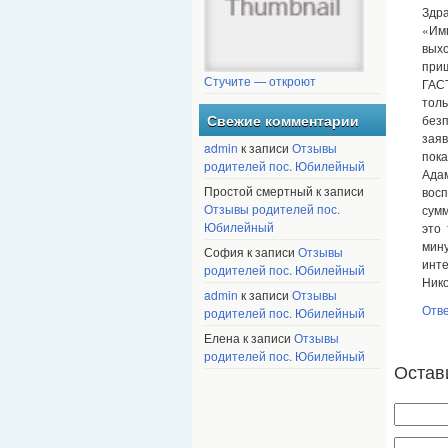
Здра
«Имп
выхо
при
Стучите — откроют
ГАС
тол
без
Свежие комментарии
зая
admin
к записи
Отзывы
пока
родителей пос. Юбилейный
Ада
Простой смертный к записи
вос
Отзывы родителей пос.
сумм
Юбилейный
это
мину
София к записи
Отзывы
инт
родителей пос. Юбилейный
Нико
admin
к записи
Отзывы
Отв
родителей пос. Юбилейный
Елена к записи
Отзывы
родителей пос. Юбилейный
Остав