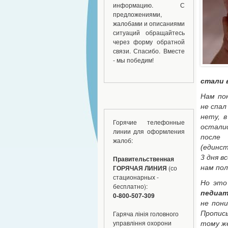
информацию. С
предложениями,
жалобами и описаниями
ситуаций обращайтесь
через форму обратной
связи. Спасибо. Вместе
- мы победим!
стали 
Нам пон
не спал
нету, 
Горячие телефонные
осталис
линии для оформления
после
жалоб:
(единст
3 дня в
Правительственная
нам по
ГОРЯЧАЯ ЛИНИЯ
(со
стационарных -
Но это
бесплатно):
педиат
0-800-507-309
не пон
Пропис
Гаряча лінія головного
управління охорони
тому же