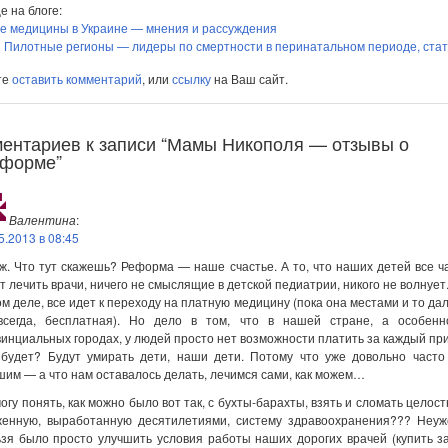
е на блоге:
е медицины в Украине — мнения и рассуждения
Пилотные регионы — лидеры по смертности в перинатальном периоде, стат
те
оставить комментарий
, или
ссылку
на Ваш сайт.
ментариев к записи “Мамы Никополя — отзывы о
форме”
Валентина
:
5.2013 в 08:45
ж. Что тут скажешь? Реформа — наше счастье. А то, что наших детей все 
т лечить врачи, ничего не смыслящие в детской педиатрии, никого не волнует
м деле, все идет к переходу на платную медицину (пока она местами и то да
всегда, бесплатная). Но дело в том, что в нашей стране, а особенн
инциальных городах, у людей просто нет возможности платить за каждый пр
 будет? Будут умирать дети, наши дети. Потому что уже довольно часто
им — а что нам оставалось делать, лечимся сами, как можем…
огу понять, как можно было вот так, с бухты-барахты, взять и сломать целос
женную, выработанную десятилетиями, систему здравоохранения??? Неуж
зя было просто улучшить условия работы наших дорогих врачей (купить з