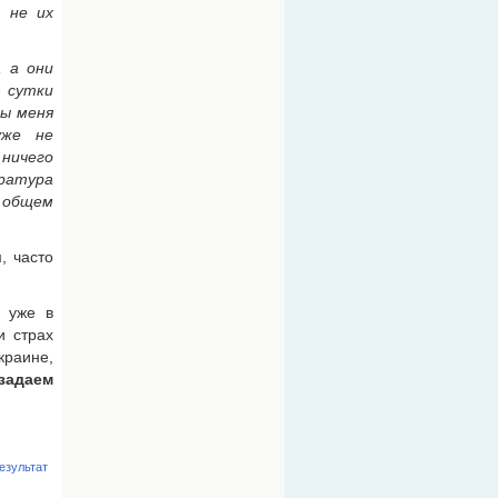
. не их
, а они
з сутки
вы меня
уже не
 ничего
ратура
в общем
, часто
й уже в
и страх
краине,
задаем
езультат