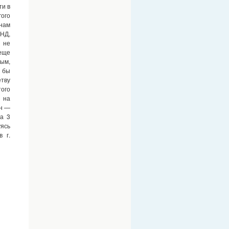
ти в
гого
)нам
НД,
 не
 еще
рым,
 бы
етву
ого
ш на
рн —
за 3
уясь
 г.