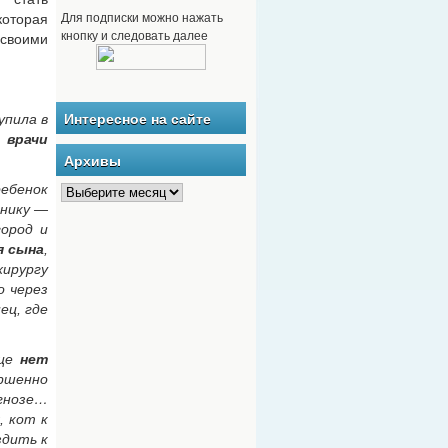
Для подписки можно нажать
оторая
кнопку и следовать далее
своими
упила в
Интересное на сайте
 врачи
Архивы
ребенок
инику —
город и
я сына
,
ирургу
о через
ец, где
бще
нет
ершенно
агнозе…
, кот к
здить к