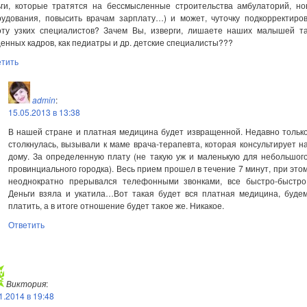
ьги, которые тратятся на бессмысленные строительства амбулаторий, но
рудования, повысить врачам зарплату…) и может, чуточку подкорректиро
оту узких специалистов? Зачем Вы, изверги, лишаете наших малышей та
енных кадров, как педиатры и др. детские специалисты???
етить
admin
:
15.05.2013 в 13:38
В нашей стране и платная медицина будет извращенной. Недавно тольк
столкнулась, вызывали к маме врача-терапевта, которая консультирует н
дому. За определенную плату (не такую уж и маленькую для небольшог
провинциального городка). Весь прием прошел в течение 7 минут, при это
неоднократно прерывался телефонными звонками, все быстро-быстро
Деньги взяла и укатила…Вот такая будет вся платная медицина, буде
платить, а в итоге отношение будет такое же. Никакое.
Ответить
Виктория
:
1.2014 в 19:48