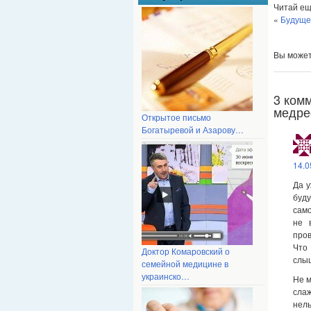
Читай ещ
«
Будуще
Вы може
3 ком
медре
Открытое письмо
Богатыревой и Азарову…
14.0
Да у
буду
само
не 
пров
Что
Доктор Комаровский о
слыш
семейной медицине в
украинско…
Не м
сла
нель