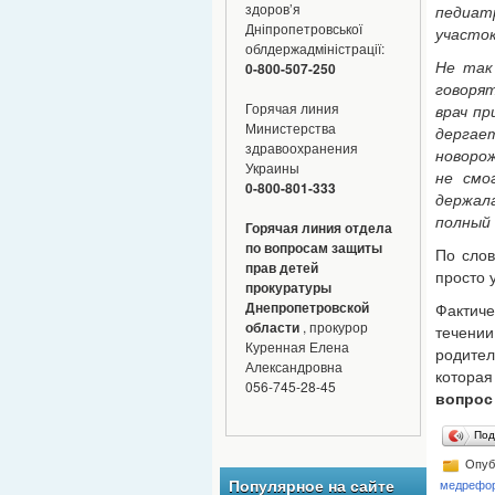
здоров’я
педиат
Дніпропетровської
участок
облдержадміністрації:
Не так
0-800-507-250
говоря
Горячая линия
врач пр
Министерства
дергае
здравоохранения
новорож
Украины
не смо
0-800-801-333
держала
полный 
Горячая линия отдела
по вопросам защиты
По слов
прав детей
просто 
прокуратуры
Днепропетровской
Фактич
области
, прокурор
течении
Куренная Елена
родите
Александровна
которая
056-745-28-45
вопрос
Под
Опуб
Популярное на сайте
медрефо