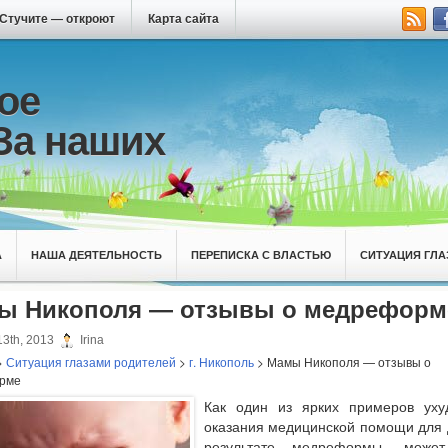
Стучите — откроют
Карта сайта
ое
За наших
А
НАША ДЕЯТЕЛЬНОСТЬ
ПЕРЕПИСКА С ВЛАСТЬЮ
СИТУАЦИЯ ГЛА
ы Никополя — отзывы о медреформ
3th, 2013
Irina
>
Ситуация глазами родителей
>
г. Никополь
> Мамы Никополя — отзывы о
рме
Как один из ярких примеров уху
оказания медицинской помощи для 
результате медреформы, может