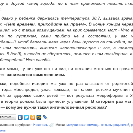
ру в другой конец города, но и там принимают нехотя, т.к
.
 давно у ребенка держалась температура 38.7, вызвала врача
т:
«Нет времени, приходите на прием»
. В конце концов чере
ишел, но с таким возмущением, на крик срывается, мол: «Что 
те по пустякам, сами прийти не в состоянии, у вас 
денный, чтоб дергать меня через день (просто он приходил, но
г нам поставить, выписал жаропонижающее и все, а темпе
сь 5 дней), я тогда не сдержалась, немного с ним повздорила, 
беспредел!!! Нет слов!!!»
ам мамы, у них уже нет ни сил, ни желания мотаться по врачам
уже
занимаются самолечением.
ески, подобные истории мы уже не раз слышали от родителе
 года. «Беспредел, ужас, кошмар, нет слов», детские мучения 
лей за здоровье своих детей — вот результат медреформы в У
 в теории должна была принести улучшения.
В который раз мы 
 — кому же нужна такая античеловечная реформа?
елиться…
ликовано в рубрике
г. Никополь
Метки:
медицинская помощь
,
отзывы родителей
,
р
рмы