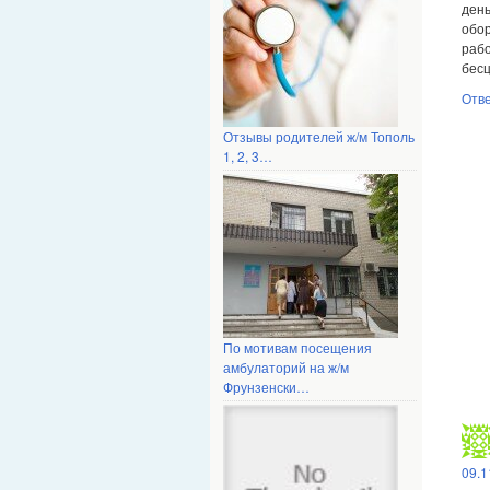
ден
обо
раб
бесц
Отв
Отзывы родителей ж/м Тополь
1, 2, 3…
По мотивам посещения
амбулаторий на ж/м
Фрунзенски…
09.1