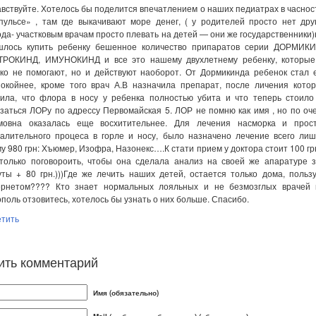
вствуйте. Хотелось бы поделится впечатлением о наших педиатрах в часнос
ульсе» , там где выкачивают море денег, ( у родителей просто нет дру
да- участковым врачам просто плевать на детей — они же государственники
шлось купить ребенку бешенное количество припаратов серии ДОРМИКИ
ТРОКИНД, ИМУНОКИНД и все это нашему двухлетнему ребенку, которые
ько не помогают, но и действуют наоборот. От Дормикинда ребенок стал
покойнее, кроме того врач А.В назначила препарат, после личения кото
вила, что флора в носу у ребенка полностью убита и что теперь стоило
заться ЛОРу по адрессу Первомайская 5. ЛОР не помню как имя , но по оч
мовна оказалась еще восхитительнее. Для лечения насморка и прост
палительного процеса в горле и носу, было назначено лечение всего ли
у 980 грн: Хъюмер, Изофра, Назонекс….К стати прием у доктора стоит 100 г
 только поговороить, чтобы она сделала анализ на своей же апаратуре 
ты + 80 грн.)))Где же лечить наших детей, остается только дома, польз
ернетом???? Кто знает нормальных лояльных и не безмозглых врачей в
поль отзовитесь, хотелось бы узнать о них больше. Спасибо.
етить
ить комментарий
Имя (обязательно)