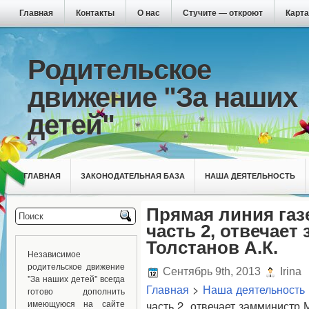
Главная
Контакты
О нас
Стучите — откроют
Карта
Родительское
движение "За наших
детей"
ГЛАВНАЯ
ЗАКОНОДАТЕЛЬНАЯ БАЗА
НАША ДЕЯТЕЛЬНОСТЬ
Прямая линия газ
часть 2, отвечае
Толстанов А.К.
Независимое
родительское движение
Сентябрь 9th, 2013
Irina
"За наших детей" всегда
Главная
>
Наша деятельность
готово дополнить
имеющуюся на сайте
часть 2, отвечает замминистр 