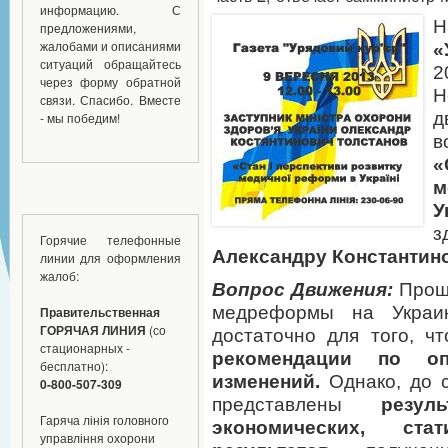
информацию. С
Н
предложениями,
жалобами и описаниями
«
ситуаций обращайтесь
2
через форму обратной
Н
связи. Спасибо. Вместе
д
- мы победим!
в
«
У
з
Горячие телефонные
Александру Константин
линии для оформления
жалоб:
Вопрос Движения:
Прош
медреформы на Украи
Правительственная
ГОРЯЧАЯ ЛИНИЯ
(со
достаточно для того, ч
стационарных -
рекомендации по оп
бесплатно):
изменений.
Однако, до 
0-800-507-309
представлены
резул
Гаряча лінія головного
экономических, ста
управління охорони