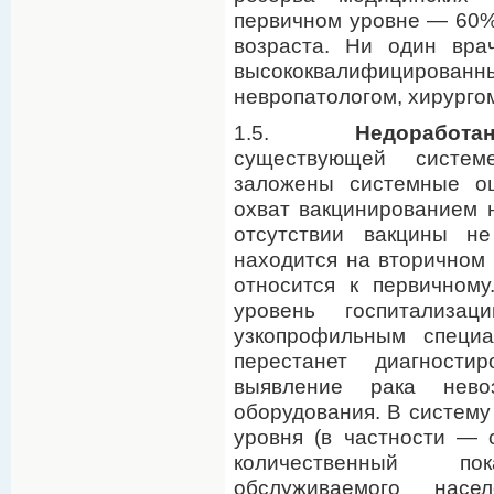
первичном уровне — 60%
возраста. Ни один вра
высококвалифицирован
невропатологом, хирурго
1.5.
Недоработа
существующей систем
заложены системные о
охват вакцинированием н
отсутствии вакцины н
находится на вторичном 
относится к первичном
уровень госпитализ
узкопрофильным специа
перестанет диагности
выявление рака нево
оборудования. В систему
уровня (в частности — 
количественный по
обслуживаемого нас