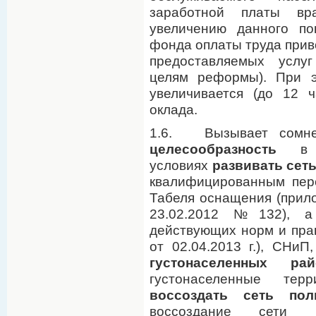
заработной платы вр
увеличению данного по
фонда оплаты труда прив
предоставляемых услуг
целям реформы). При э
увеличивается (до 12 
оклада.
1.6. Вызывает сомн
целесообразность
в со
условиях
развивать сет
квалифицированным пер
Табеля оснащения (прил
23.02.2012 №132), а
действующих норм и пр
от 02.04.2013 г.), СНи
густонаселенных рай
густонаселенные тер
воссоздать сеть пол
воссоздание сети п