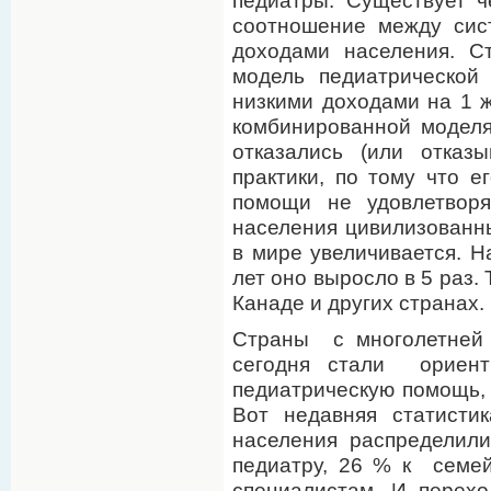
педиатры. Существует ч
соотношение между сис
доходами населения. С
модель педиатрической
низкими доходами на 1 ж
комбинированной моделя
отказались (или отказ
практики, по тому что е
помощи не удовлетворя
населения цивилизованны
в мире увеличивается. Н
лет оно выросло в 5 раз.
Канаде и других странах.
Страны с многолетней
сегодня стали орие
педиатрическую помощь,
Вот недавняя статисти
населения распределил
педиатру, 26 % к се
специалистам. И перех