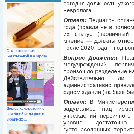
сегодня должность узкого
невролога.
Ответ:
Педиатры остану
года (правда не в полно
их статус (первичный 
мнение — должны относи
после 2020 года – под во
Открытое письмо
Богатыревой и Азарову…
Вопрос Движения:
Прав
медучреждений перви
произошло разделение н
Действительно ли
административно правил
одном здании (на базе б
Ответ:
В Министерстве
задумались над изме
Доктор Комаровский о
семейной медицине в
учреждений первичного
украинско…
уровне достаточно
густонаселенных терри