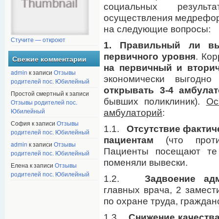
социальных резуль
осуществления медрефор
на следующие вопросы:
Стучите — откроют
1. Правильный ли в
первичного уровня
. Ко
Свежие комментарии
на первичный и втори
admin
к записи
Отзывы
экономически выгодно
родителей пос. Юбилейный
открывать 3-4 амбула
Простой смертный к записи
бывших поликлиник).
Ос
Отзывы родителей пос.
Юбилейный
амбулаторий
:
София к записи
Отзывы
1.1.
Отсутствие фактич
родителей пос. Юбилейный
пациентам
(что проти
admin
к записи
Отзывы
Пациенты посещают те 
родителей пос. Юбилейный
поменяли вывески.
Елена к записи
Отзывы
родителей пос. Юбилейный
1.2.
Задвоение адм
главных врача, 2 замести
по охране труда, гражданс
1.3.
Снижение качества