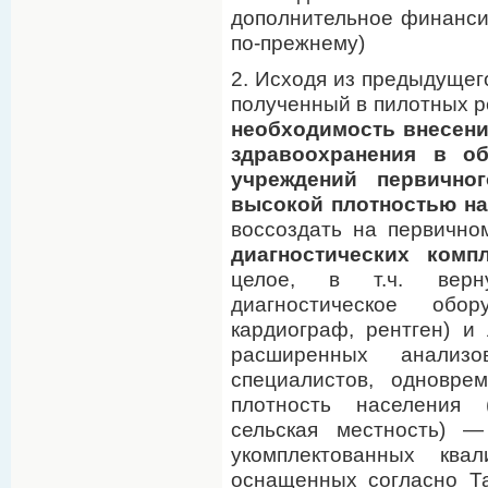
дополнительное финанси
по-прежнему)
2. Исходя из предыдущег
полученный в пилотных р
необходимость внесен
здравоохранения в о
учреждений первично
высокой плотностью на
воссоздать на первичн
диагностических комп
целое, в т.ч. верн
диагностическое обо
кардиограф, рентген) и
расширенных анализ
специалистов, одновре
плотность населения 
сельская местность) 
укомплектованных ква
оснащенных согласно Т