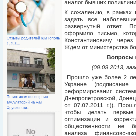
аналог бывших поликлини
К сожалению, в рамках
задать все наболевши
развернутый ответ. П
оформило письмо, кото
Отзывы родителей ж/м Тополь
Константиновичу через
1, 2, 3…
Ждем от министерства бо
Вопросы 
(09.09.2013, га
Прошло уже более 2 ле
Украине (подписание
реформирования систем
По мотивам посещения
Днепропетровской, Донецк
амбулаторий на ж/м
от 07.07.2011 г.)). Про
Фрунзенски…
чтобы делать первы
оптимизации и коррект
общественности не б
анализа финансово-эко