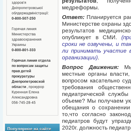
результатов
, получен
здоров’я
медреформы.
Дніпропетровської
облдержадміністрації:
Ответ:
Планируется ра
0-800-507-250
Министерстве охраны здо
Горячая линия
результатов медицинс
Министерства
опубликует в СМИ.
(пр
здравоохранения
сроки не озвучены, и т
Украины
0-800-801-333
ли принимать участие 
организации)
.
Горячая линия отдела
по вопросам защиты
Вопрос Движения:
Мы 
прав детей
местные органы власти,
прокуратуры
вопросом касательно с
Днепропетровской
области
, прокурор
требования общественн
Куренная Елена
педиатрической службы
Александровна
объеме? Мы получаем ук
056-745-28-45
обещания о сохранении
то,что согласно законод
педиатров будут упраз
2020г. должность педиатр
Популярное на сайте