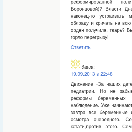
реформированной пол
Воронцовой)? Власти Дне
наконец-то устраивать 
облраду и кричать на всю с
орден получила, тварь? В
горло перегрызу!
Ответить
даша
:
19.09.2013 в 22:48
Движение «За наших дете
педиатрии. Но не забы
реформы беременных 
наблюдение. Уже начинают
завтра все беременные 
осмотра очередного. С
кстати,против этого. С