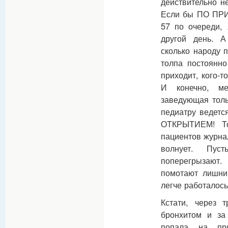
действительно н
Если бы ПО ПРИХ
57 по очереди,
другой день. А
сколько народу п
толпа постоянно 
приходит, кого-т
И конечно, ме
заведующая толь
педиатру ведетс
ОТКРЫТИЕМ! То
пациентов журнал
волнует. Пус
поперегрызают.
помотают лишни
легче работалос
Кстати, через 
бронхитом и за
попала на пр