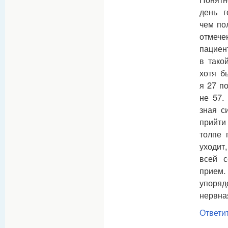
день г
чем по
отмеч
пациен
в тако
хотя б
я 27 по
не 57.
зная с
прийти
толпе 
уходит
всей с
при
упоря
нервна
Ответи