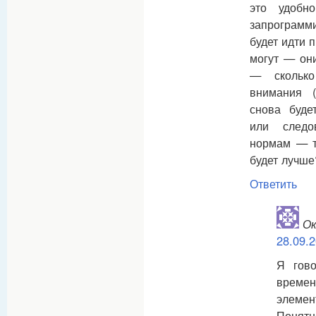
это удобн
запрограм
будет идти 
могут — они
— сколько
внимания (
снова буде
или следо
нормам — т
будет лучше
Ответить
Ок
28.09.2
Я гово
време
элем
Понятн