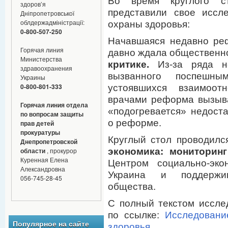
Во время круглого с
здоров’я
представили свое иссл
Дніпропетровської
облдержадміністрації:
охраны здоровья:
0-800-507-250
Начавшаяся недавно ре
Горячая линия
давно ждала общественно
Министерства
критике.
Из-за ряда не
здравоохранения
вызванного поспешны
Украины
0-800-801-333
устоявшихся взаимоо
врачами реформа вызыва
Горячая линия отдела
«подогревается» недост
по вопросам защиты
о реформе.
прав детей
прокуратуры
Круглый стол проводилс
Днепропетровской
экономика: мониторин
области
, прокурор
Куренная Елена
Центром социально-эко
Александровна
Украина и поддержив
056-745-28-45
общества.
С полный текстом иссле
по ссылке:
Исследовани
Популярное на сайте
здоровья