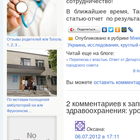
сотрудничество!
В ближайшее время, Та
статью-отчет по результа
Поделиться…
Опубликовано в рубрике
Мнен
Отзывы родителей ж/м Тополь
1, 2, 3…
Украина
,
исследования
,
круглый 
Читай еще на блоге:
«
Переписка с властью. Ответ от Депар
городского совета
В б
Вы можете
оставить коммента
По мотивам посещения
2 комментариев к за
амбулаторий на ж/м
здравоохранения: ур
Фрунзенски…
Оксана
:
06.07.2012 в 17:11