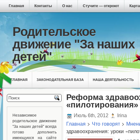
Главная
Контакты
О нас
Стучите — откроют
Карта
Родительское
движение "За наших
детей"
ГЛАВНАЯ
ЗАКОНОДАТЕЛЬНАЯ БАЗА
НАША ДЕЯТЕЛЬНОСТЬ
Реформа здравоо
«пилотирования»
Независимое
Июль 6th, 2012
Irina
родительское движение
Главная
>
Что говорят
>
Мнени
"За наших детей" всегда
здравоохранения: уроки «пил
готово дополнить
имеющуюся на сайте