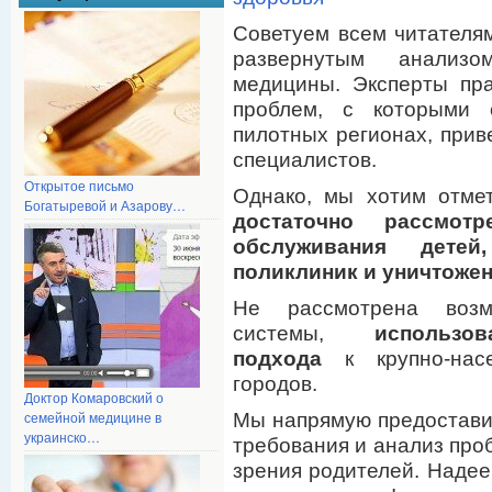
Советуем всем читателям
развернутым анализ
медицины. Эксперты пра
проблем, с которыми 
пилотных регионах, при
специалистов.
Открытое письмо
Однако, мы хотим отме
Богатыревой и Азарову…
достаточно рассмот
обслуживания детей
поликлиник и уничтожен
Не рассмотрена возм
системы,
использо
подхода
к крупно-нас
городов.
Доктор Комаровский о
семейной медицине в
Мы напрямую предостави
украинско…
требования и анализ проб
зрения родителей. Наде