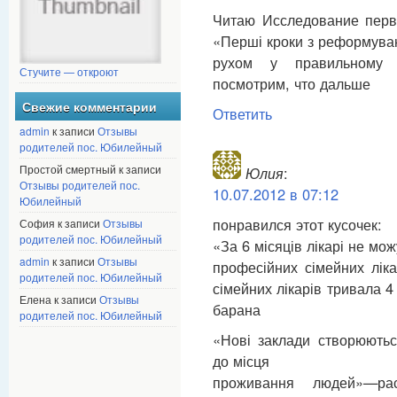
Читаю Исследование перв
«Перші кроки з реформува
рухом у правильному 
Стучите — откроют
посмотрим, что дальше
Свежие комментарии
Ответить
admin
к записи
Отзывы
родителей пос. Юбилейный
Простой смертный к записи
Юлия
:
Отзывы родителей пос.
10.07.2012 в 07:12
Юбилейный
понравился этот кусочек:
София к записи
Отзывы
родителей пос. Юбилейный
«За 6 місяців лікарі не мо
admin
к записи
Отзывы
професійних сімейних лік
родителей пос. Юбилейный
сімейних лікарів тривала 
Елена к записи
Отзывы
барана
родителей пос. Юбилейный
«Нові заклади створюютьс
до місця
проживання людей»—рас