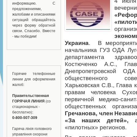
4 июля
информацию. С
вечерн
предложениями,
жалобами и описаниями
«Рефо
ситуаций обращайтесь
«пилот
через форму обратной
орган
связи. Спасибо. Вместе
эконо
- мы победим!
Украина
. В мероприяти
начальника ГУЗ ОДА Луго
департамента здраво
Костюченко А.С., Гла
Днепропетровской ОДА
Горячие телефонные
общественного со
линии для оформления
жалоб:
Харьковская С.В., Глава 
правам человека Сухов
Правительственная
первичной медико-сани
ГОРЯЧАЯ ЛИНИЯ
(со
общественных органи
стационарных -
бесплатно):
Гречанова, член Незав
0-800-507-309
«За наших детей»,
«пилотных» регионов.
Гаряча лінія головного
управління охорони